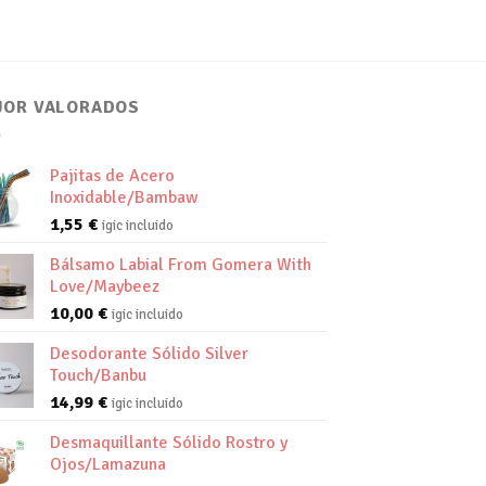
JOR VALORADOS
Pajitas de Acero
Inoxidable/Bambaw
1,55
€
igic incluido
Bálsamo Labial From Gomera With
Love/Maybeez
10,00
€
igic incluido
Desodorante Sólido Silver
Touch/Banbu
14,99
€
igic incluido
Desmaquillante Sólido Rostro y
Ojos/Lamazuna