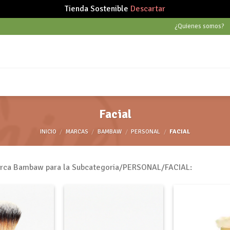
Tienda Sostenible
Descartar
¿Quienes somos?
Facial
INICIO
/
MARCAS
/
BAMBAW
/
PERSONAL
/
FACIAL
marca Bambaw para la Subcategoria/PERSONAL/FACIAL: