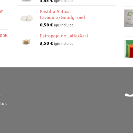
1,55
€
igic incluido
er
Pastilla Antical
Lavadora/Goodgranel
0,58
€
igic incluido
800K
Estropajo de Luffa/Azal
3,50
€
igic incluido
y
tos