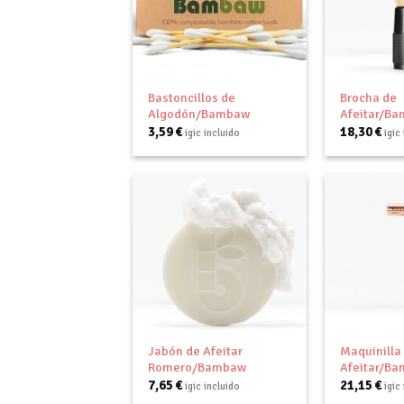
Añadir
a tu
lista de
deseos
+
+
Bastoncillos de
Brocha de
Algodón/Bambaw
Afeitar/B
3,59
€
18,30
€
igic incluido
igic
Añadir
a tu
lista de
deseos
+
+
Jabón de Afeitar
Maquinilla
Romero/Bambaw
Afeitar/B
7,65
€
21,15
€
igic incluido
igic