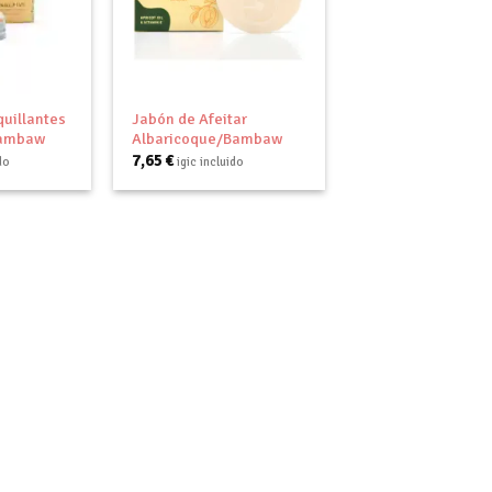
Añadir
Añadir
a tu
a tu
lista de
lista de
deseos
deseos
+
uillantes
Jabón de Afeitar
Bambaw
Albaricoque/Bambaw
7,65
€
do
igic incluido