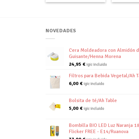
NOVEDADES
Cera Moldeadora con Almidón 
Guisante/Henna Morena
24,95
€
igic incluido
Filtros para Bebida Vegetal/Ah T
6,00
€
igic incluido
Bolsita de té/Ah Table
5,00
€
igic incluido
Bombilla BIO LED Luz Naranja 1
Flicker FREE - E14/Ruanova