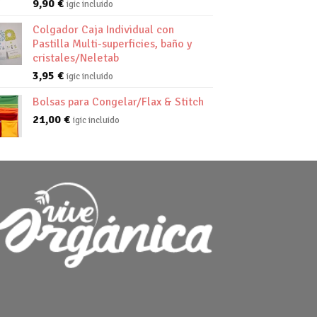
9,90
€
igic incluido
Colgador Caja Individual con
Pastilla Multi-superficies, baño y
cristales/Neletab
3,95
€
igic incluido
Bolsas para Congelar/Flax & Stitch
21,00
€
igic incluido