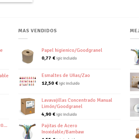
MAS VENDIDOS
ME
de
Papel higienico/Goodgranel
0,77
€
igic incluido
Esmaltes de Uñas/Zao
able
12,50
€
igic incluido
Lavavajillas Concentrado Manual
Limón/Goodgranel
4,90
€
igic incluido
800K
Pajitas de Acero
Inoxidable/Bambaw