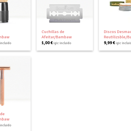
Añadir
Añadir
a tu
a tu
lista de
lista de
deseos
deseos
+
+
Cuchillas de
Discos Desmaq
ambaw
Afeitar/Bambaw
Reutilizsble/
1,00
€
9,99
€
 incluido
igic incluido
igic inclui
Añadir
a tu
lista de
deseos
 de
ambaw
 incluido