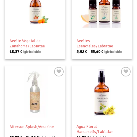
Añadir
Añadir
a tu
a tu
lista de
lista de
deseos
deseos
Aceite Vegetal de
Aceites
Zanahoria/Labiatae
Esenciales/Labiatae
Rango
18,87
€
5,92
€
-
35,40
€
igic incluido
igic incluido
de
precios:
desde
5,92 €
hasta
35,40 €
Añadir
Añadir
a tu
a tu
lista de
lista de
deseos
deseos
Agua Floral
Aftersun Splash/Amazinc
Hamamelis/Labiatae