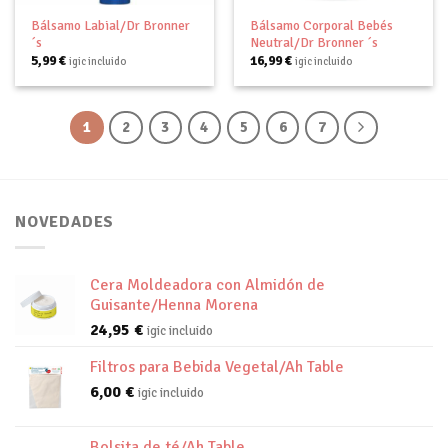
Bálsamo Labial/Dr Bronner
Bálsamo Corporal Bebés
´s
Neutral/Dr Bronner ´s
5,99
€
16,99
€
igic incluido
igic incluido
1
2
3
4
5
6
7
NOVEDADES
Cera Moldeadora con Almidón de
Guisante/Henna Morena
24,95
€
igic incluido
Filtros para Bebida Vegetal/Ah Table
6,00
€
igic incluido
Bolsita de té/Ah Table