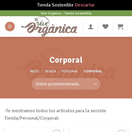
Tienda Sostenible
Descartar
Skip
. Vive Orgánica - Tienda Sostenible .
to
content
Corporal
INICIO
/
TIENDA
/
PERSONAL
/
CORPORAL
-Te mostramos todos los artículos para la sección
Tienda/Personal/Corporal: