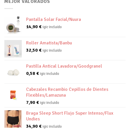
MEJOR VALORADOS
Pantalla Solar Facial/Nuura
14,90
€
igic incluido
Roller Amatista/Banbu
32,50
€
igic incluido
Pastilla Antical Lavadora/Goodgranel
0,58
€
igic incluido
Cabezales Recambio Cepillos de Dientes
Flexibles/Lamazuna
7,90
€
igic incluido
Braga Sleep Short Flujo Super Intenso/Flux
Undies
34,90
€
igic incluido