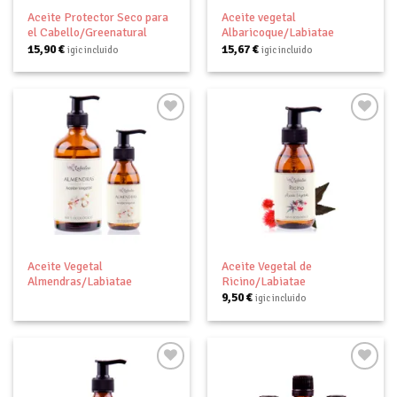
Aceite Protector Seco para
Aceite vegetal
el Cabello/Greenatural
Albaricoque/Labiatae
15,90
€
15,67
€
igic incluido
igic incluido
Añadir
Añadir
a tu
a tu
lista de
lista de
deseos
deseos
Aceite Vegetal
Aceite Vegetal de
Almendras/Labiatae
Ricino/Labiatae
9,50
€
igic incluido