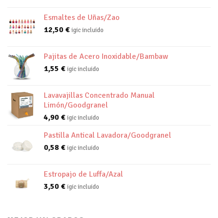
Esmaltes de Uñas/Zao
12,50
€
igic incluido
Pajitas de Acero Inoxidable/Bambaw
1,55
€
igic incluido
Lavavajillas Concentrado Manual
Limón/Goodgranel
4,90
€
igic incluido
Pastilla Antical Lavadora/Goodgranel
0,58
€
igic incluido
Estropajo de Luffa/Azal
3,50
€
igic incluido