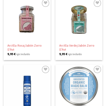
Añadir
Añadir
a tu
a tu
lista de
lista de
deseos
deseos
Arcilla Rosa/Jabón Zorro
Arcilla Verde/Jabón Zorro
D’Avi
D’Avi
9,95
€
9,95
€
igic incluido
igic incluido
Añadir
Añadir
a tu
a tu
lista de
lista de
deseos
deseos