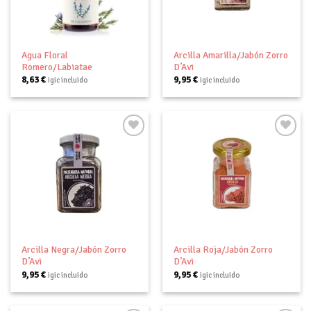
deseos
deseos
Agua Floral
Arcilla Amarilla/Jabón Zorro
Romero/Labiatae
D’Avi
8,63
€
9,95
€
igic incluido
igic incluido
Añadir
Añadir
a tu
a tu
lista de
lista de
deseos
deseos
Arcilla Negra/Jabón Zorro
Arcilla Roja/Jabón Zorro
D’Avi
D’Avi
9,95
€
9,95
€
igic incluido
igic incluido