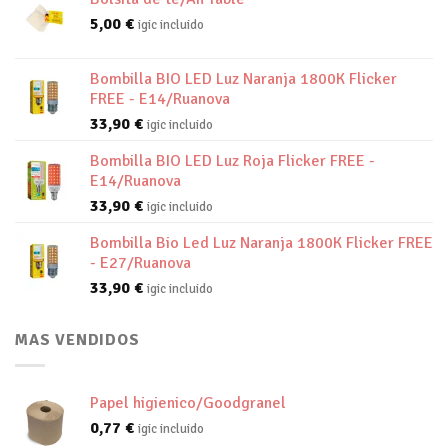
5,00
€
igic incluido
Bombilla BIO LED Luz Naranja 1800K Flicker
FREE - E14/Ruanova
33,90
€
igic incluido
Bombilla BIO LED Luz Roja Flicker FREE -
E14/Ruanova
33,90
€
igic incluido
Bombilla Bio Led Luz Naranja 1800K Flicker FREE
- E27/Ruanova
33,90
€
igic incluido
MAS VENDIDOS
Papel higienico/Goodgranel
0,77
€
igic incluido