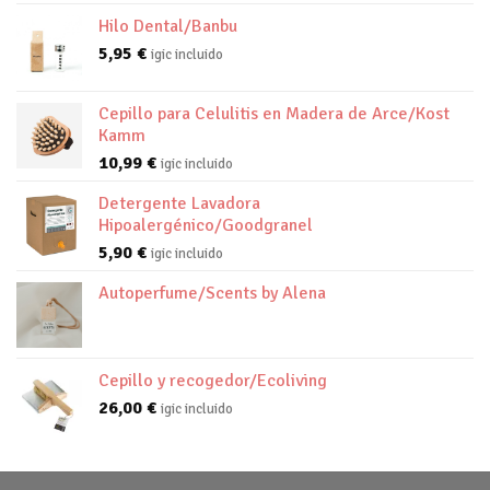
Hilo Dental/Banbu
5,95
€
igic incluido
Cepillo para Celulitis en Madera de Arce/Kost
Kamm
10,99
€
igic incluido
Detergente Lavadora
Hipoalergénico/Goodgranel
5,90
€
igic incluido
Autoperfume/Scents by Alena
Cepillo y recogedor/Ecoliving
26,00
€
igic incluido