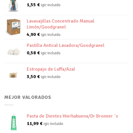
1,55
€
igic incluido
Lavavajillas Concentrado Manual
Limón/Goodgranel
4,90
€
igic incluido
Pastilla Antical Lavadora/Goodgranel
0,58
€
igic incluido
Estropajo de Luffa/Azal
3,50
€
igic incluido
MEJOR VALORADOS
Pasta de Dientes Hierbabuena/Dr Bronner ´s
11,99
€
igic incluido