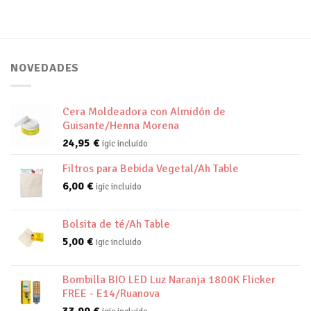
NOVEDADES
Cera Moldeadora con Almidón de
Guisante/Henna Morena
24,95
€
igic incluido
Filtros para Bebida Vegetal/Ah Table
6,00
€
igic incluido
Bolsita de té/Ah Table
5,00
€
igic incluido
Bombilla BIO LED Luz Naranja 1800K Flicker
FREE - E14/Ruanova
33,90
€