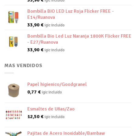
igic incluido
Bombilla BIO LED Luz Roja Flicker FREE -
E14/Ruanova
33,90
€
igic incluido
Bombilla Bio Led Luz Naranja 1800K Flicker FREE
- E27/Ruanova
33,90
€
igic incluido
MAS VENDIDOS
Papel higienico/Goodgranel
0,77
€
igic incluido
Esmaltes de Uñas/Zao
12,50
€
igic incluido
Pajitas de Acero Inoxidable/Bambaw