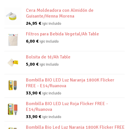
Cera Moldeadora con Almidón de
Guisante/Henna Morena
24,95
€
igic incluido
Filtros para Bebida Vegetal/Ah Table
6,00
€
igic incluido
Bolsita de té/Ah Table
5,00
€
igic incluido
Bombilla BIO LED Luz Naranja 1800K Flicker
FREE - E14/Ruanova
33,90
€
igic incluido
Bombilla BIO LED Luz Roja Flicker FREE -
E14/Ruanova
33,90
€
igic incluido
Bombilla Bio Led Luz Naranja 1800K Flicker FREE