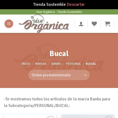
Tienda Sostenible
Descartar
Skip
. Vive Orgánica - Tienda Sostenible .
to
content
Bucal
INICIO
/
MARCAS
/
BANBU
/
PERSONAL
/
BUCAL
-Te mostramos todos los artículos de la marca Banbu para
la Subcategoria/PERSONAL/BUCAL: