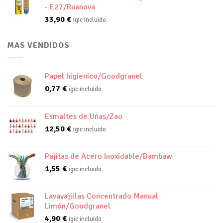
- E27/Ruanova
33,90
€
igic incluido
MAS VENDIDOS
Papel higienico/Goodgranel
0,77
€
igic incluido
Esmaltes de Uñas/Zao
12,50
€
igic incluido
Pajitas de Acero Inoxidable/Bambaw
1,55
€
igic incluido
Lavavajillas Concentrado Manual
Limón/Goodgranel
4,90
€
igic incluido