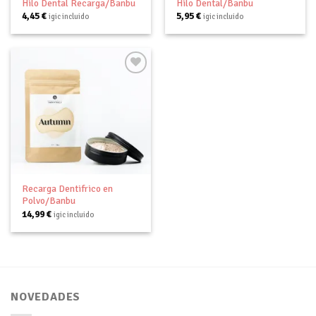
Hilo Dental Recarga/Banbu
Hilo Dental/Banbu
4,45
€
5,95
€
igic incluido
igic incluido
Añadir
a tu
lista de
deseos
Recarga Dentifrico en
Polvo/Banbu
14,99
€
igic incluido
NOVEDADES