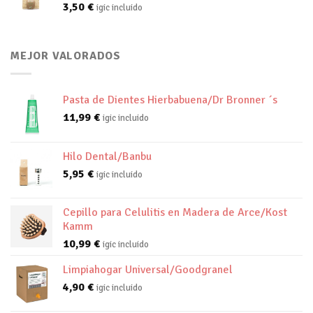
3,50
€
igic incluido
MEJOR VALORADOS
Pasta de Dientes Hierbabuena/Dr Bronner ´s
11,99
€
igic incluido
Hilo Dental/Banbu
5,95
€
igic incluido
Cepillo para Celulitis en Madera de Arce/Kost
Kamm
10,99
€
igic incluido
Limpiahogar Universal/Goodgranel
4,90
€
igic incluido