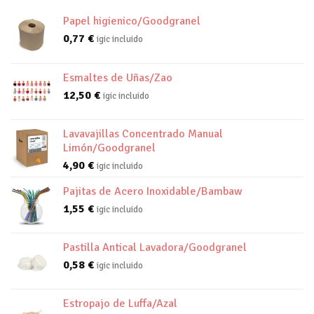
Papel higienico/Goodgranel
0,77
€
igic incluido
Esmaltes de Uñas/Zao
12,50
€
igic incluido
Lavavajillas Concentrado Manual
Limón/Goodgranel
4,90
€
igic incluido
Pajitas de Acero Inoxidable/Bambaw
1,55
€
igic incluido
Pastilla Antical Lavadora/Goodgranel
0,58
€
igic incluido
Estropajo de Luffa/Azal