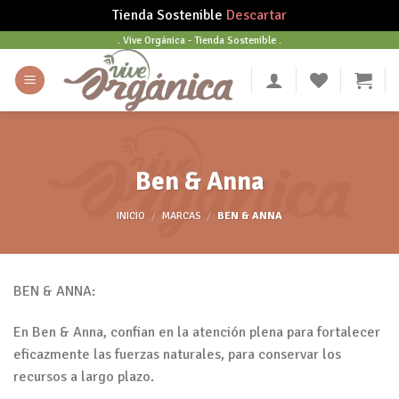
Tienda Sostenible
Descartar
Skip
. Vive Orgánica - Tienda Sostenible .
to
content
Ben & Anna
INICIO
/
MARCAS
/
BEN & ANNA
BEN & ANNA:
En Ben & Anna, confian en la atención plena para fortalecer
eficazmente las fuerzas naturales, para conservar los
recursos a largo plazo.