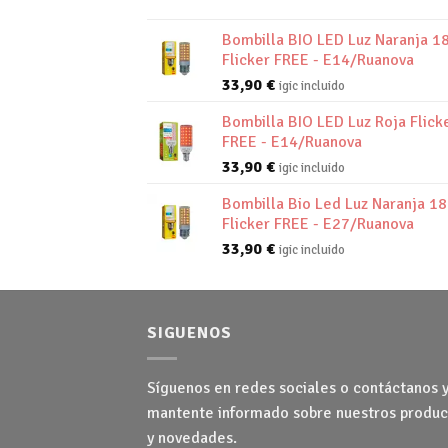
Bombilla BIO LED Luz Naranja 1
Flicker FREE - E14/Ruanova
33,90
€
igic incluido
Bombilla BIO LED Luz Roja Flick
FREE - E14/Ruanova
33,90
€
igic incluido
Bombilla Bio Led Luz Naranja 1
Flicker FREE - E27/Ruanova
33,90
€
igic incluido
SIGUENOS
Síguenos en redes sociales o contáctanos 
mantente informado sobre nuestros produc
y novedades.