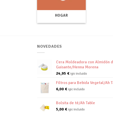
HOGAR
NOVEDADES
Cera Moldeadora con Almidón 
Guisante/Henna Morena
24,95
€
igic incluido
Filtros para Bebida Vegetal/Ah T
6,00
€
igic incluido
Bolsita de té/Ah Table
5,00
€
igic incluido