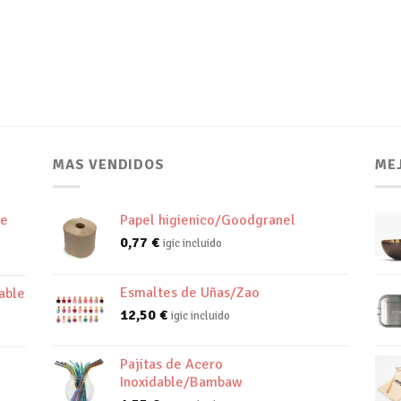
MAS VENDIDOS
ME
de
Papel higienico/Goodgranel
0,77
€
igic incluido
Esmaltes de Uñas/Zao
able
12,50
€
igic incluido
Pajitas de Acero
Inoxidable/Bambaw