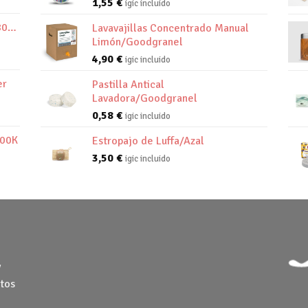
1,55
€
igic incluido
800K
Lavavajillas Concentrado Manual
Limón/Goodgranel
4,90
€
igic incluido
er
Pastilla Antical
Lavadora/Goodgranel
0,58
€
igic incluido
800K
Estropajo de Luffa/Azal
3,50
€
igic incluido
y
tos