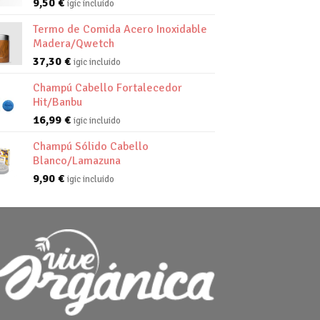
9,50
€
igic incluido
Termo de Comida Acero Inoxidable
Madera/Qwetch
37,30
€
igic incluido
Champú Cabello Fortalecedor
Hit/Banbu
16,99
€
igic incluido
Champú Sólido Cabello
Blanco/Lamazuna
9,90
€
igic incluido