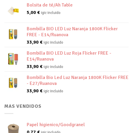
Bolsita de té/Ah Table
5,00
€
igic incluido
Bombilla BIO LED Luz Naranja 1800K Flicker
FREE - E14/Ruanova
33,90
€
igic incluido
Bombilla BIO LED Luz Roja Flicker FREE -
E14/Ruanova
33,90
€
igic incluido
Bombilla Bio Led Luz Naranja 1800K Flicker FREE
- E27/Ruanova
33,90
€
igic incluido
MAS VENDIDOS
Papel higienico/Goodgranel
0,77
€
igic incluido