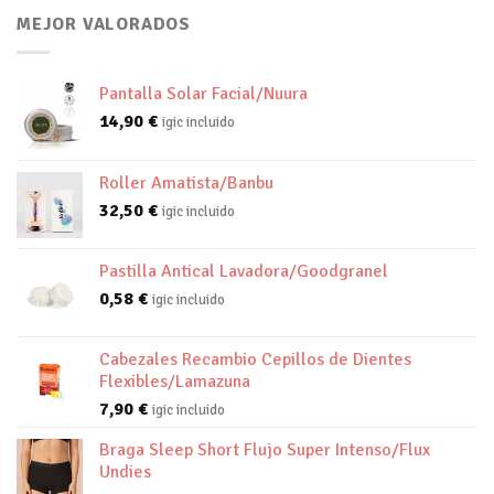
MEJOR VALORADOS
Pantalla Solar Facial/Nuura
14,90
€
igic incluido
Roller Amatista/Banbu
32,50
€
igic incluido
Pastilla Antical Lavadora/Goodgranel
0,58
€
igic incluido
Cabezales Recambio Cepillos de Dientes
Flexibles/Lamazuna
7,90
€
igic incluido
Braga Sleep Short Flujo Super Intenso/Flux
Undies