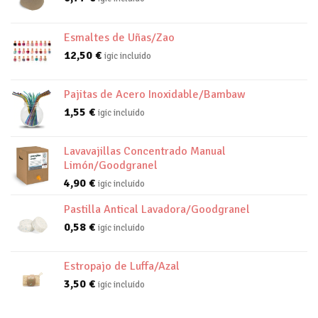
Esmaltes de Uñas/Zao
12,50
€
igic incluido
Pajitas de Acero Inoxidable/Bambaw
1,55
€
igic incluido
Lavavajillas Concentrado Manual
Limón/Goodgranel
4,90
€
igic incluido
Pastilla Antical Lavadora/Goodgranel
0,58
€
igic incluido
Estropajo de Luffa/Azal
3,50
€
igic incluido