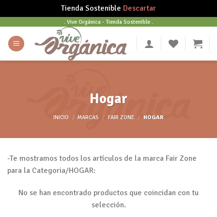
Tienda Sostenible
Descartar
Skip
. Vive Orgánica - Tienda Sostenible .
to
content
Hogar
INICIO
/
MARCAS
/
FAIR ZONE
/
HOGAR
-Te mostramos todos los artículos de la marca Fair Zone
para la Categoria/HOGAR:
No se han encontrado productos que coincidan con tu
selección.