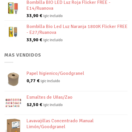
Bombilla BIO LED Luz Roja Flicker FREE -
E14/Ruanova
33,90
€
igic incluido
Bombilla Bio Led Luz Naranja 1800K Flicker FREE
- E27/Ruanova
33,90
€
igic incluido
MAS VENDIDOS
Papel higienico/Goodgranel
0,77
€
igic incluido
Esmaltes de Uñas/Zao
12,50
€
igic incluido
Lavavajillas Concentrado Manual
Limón/Goodgranel