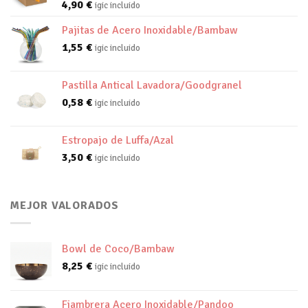
4,90
€
igic incluido
Pajitas de Acero Inoxidable/Bambaw
1,55
€
igic incluido
Pastilla Antical Lavadora/Goodgranel
0,58
€
igic incluido
Estropajo de Luffa/Azal
3,50
€
igic incluido
MEJOR VALORADOS
Bowl de Coco/Bambaw
8,25
€
igic incluido
Fiambrera Acero Inoxidable/Pandoo