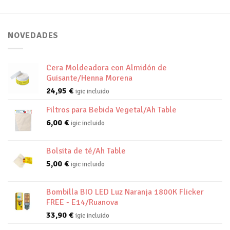
NOVEDADES
Cera Moldeadora con Almidón de
Guisante/Henna Morena
24,95
€
igic incluido
Filtros para Bebida Vegetal/Ah Table
6,00
€
igic incluido
Bolsita de té/Ah Table
5,00
€
igic incluido
Bombilla BIO LED Luz Naranja 1800K Flicker
FREE - E14/Ruanova
33,90
€
igic incluido