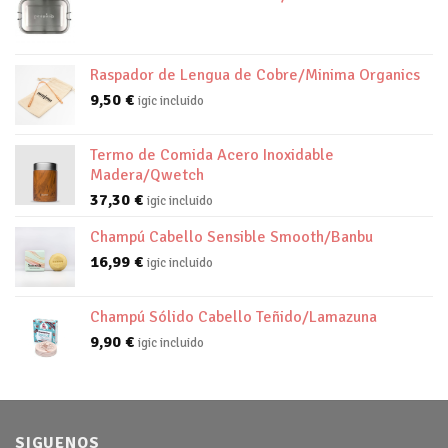
Raspador de Lengua de Cobre/Minima Organics
9,50
€
igic incluido
Termo de Comida Acero Inoxidable
Madera/Qwetch
37,30
€
igic incluido
Champú Cabello Sensible Smooth/Banbu
16,99
€
igic incluido
Champú Sólido Cabello Teñido/Lamazuna
9,90
€
igic incluido
SIGUENOS