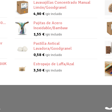
Lavavajillas Concentrado Manual
Limón/Goodgranel
4,90
€
igic incluido
800K
Pajitas de Acero
Inoxidable/Bambaw
1,55
€
igic incluido
er
Pastilla Antical
Lavadora/Goodgranel
0,58
€
igic incluido
800K
Estropajo de Luffa/Azal
3,50
€
igic incluido
y