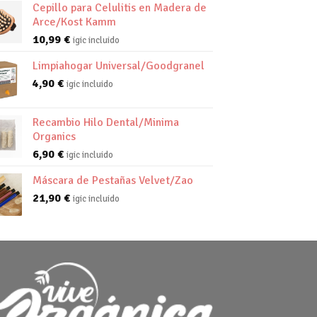
Cepillo para Celulitis en Madera de
Arce/Kost Kamm
10,99
€
igic incluido
Limpiahogar Universal/Goodgranel
4,90
€
igic incluido
Recambio Hilo Dental/Minima
Organics
6,90
€
igic incluido
Máscara de Pestañas Velvet/Zao
21,90
€
igic incluido