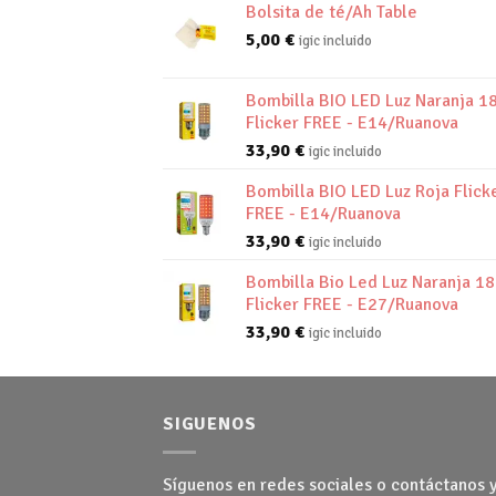
Bolsita de té/Ah Table
5,00
€
igic incluido
Bombilla BIO LED Luz Naranja 1
Flicker FREE - E14/Ruanova
33,90
€
igic incluido
Bombilla BIO LED Luz Roja Flick
FREE - E14/Ruanova
33,90
€
igic incluido
Bombilla Bio Led Luz Naranja 1
Flicker FREE - E27/Ruanova
33,90
€
igic incluido
SIGUENOS
Síguenos en redes sociales o contáctanos 