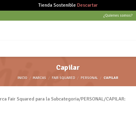
Tienda Sostenible
Descartar
¿Quienes somos?
Capilar
INICIO
/
MARCAS
/
FAIR SQUARED
/
PERSONAL
/
CAPILAR
marca Fair Squared para la Subcategoria/PERSONAL/CAPILAR: