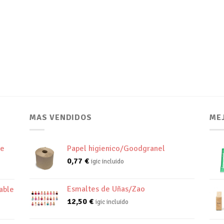
MAS VENDIDOS
ME
de
Papel higienico/Goodgranel
0,77
€
igic incluido
Esmaltes de Uñas/Zao
able
12,50
€
igic incluido