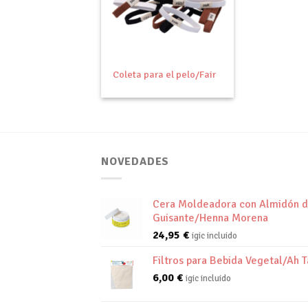
Añadir
a tu
lista de
deseos
+
Coleta para el pelo/Fair
NOVEDADES
Cera Moldeadora con Almidón 
Guisante/Henna Morena
24,95
€
igic incluido
Filtros para Bebida Vegetal/Ah T
6,00
€
igic incluido