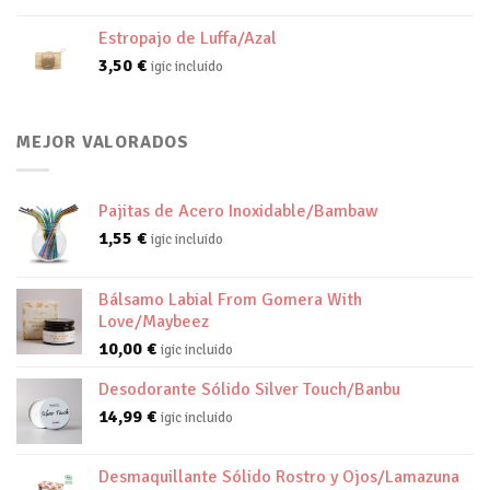
Estropajo de Luffa/Azal
3,50
€
igic incluido
MEJOR VALORADOS
Pajitas de Acero Inoxidable/Bambaw
1,55
€
igic incluido
Bálsamo Labial From Gomera With
Love/Maybeez
10,00
€
igic incluido
Desodorante Sólido Silver Touch/Banbu
14,99
€
igic incluido
Desmaquillante Sólido Rostro y Ojos/Lamazuna