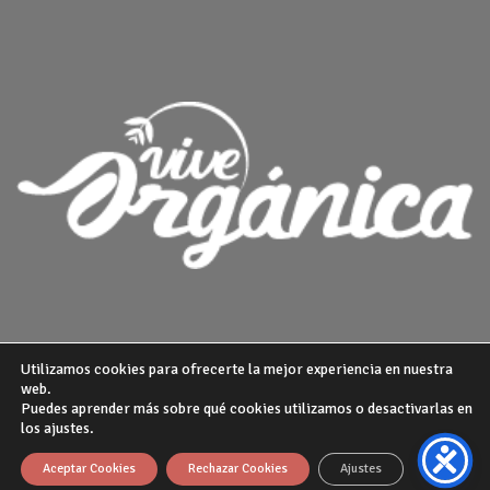
Utilizamos cookies para ofrecerte la mejor experiencia en nuestra
web.
Puedes aprender más sobre qué cookies utilizamos o desactivarlas en
¿QUIENES SOMOS?
POLITICA DE PRIVACIDAD
AVISO LEGAL
los ajustes.
GUIA DE COMPRA
Theme from
WP Zipped
Aceptar Cookies
Rechazar Cookies
Ajustes