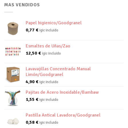
MAS VENDIDOS
Papel higienico/Goodgranel
0,77
€
igic incluido
Esmaltes de Uñas/Zao
12,50
€
igic incluido
Lavavajillas Concentrado Manual
Limón/Goodgranel
4,90
€
igic incluido
Pajitas de Acero Inoxidable/Bambaw
1,55
€
igic incluido
Pastilla Antical Lavadora/Goodgranel
0,58
€
igic incluido