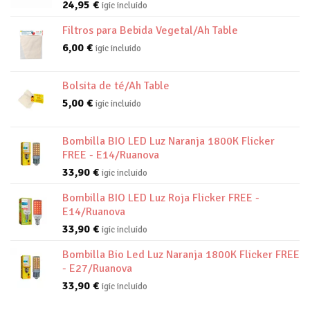
24,95
€
igic incluido
Filtros para Bebida Vegetal/Ah Table
6,00
€
igic incluido
Bolsita de té/Ah Table
5,00
€
igic incluido
Bombilla BIO LED Luz Naranja 1800K Flicker
FREE - E14/Ruanova
33,90
€
igic incluido
Bombilla BIO LED Luz Roja Flicker FREE -
E14/Ruanova
33,90
€
igic incluido
Bombilla Bio Led Luz Naranja 1800K Flicker FREE
- E27/Ruanova
33,90
€
igic incluido