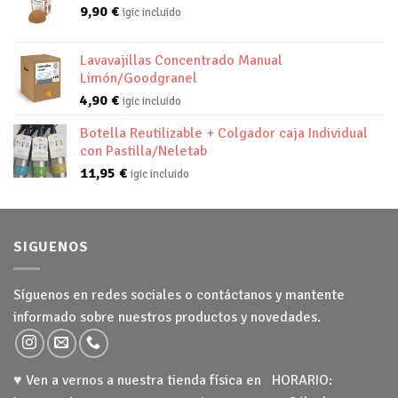
9,90
€
igic incluido
Lavavajillas Concentrado Manual
Limón/Goodgranel
4,90
€
igic incluido
Botella Reutilizable + Colgador caja Individual
con Pastilla/Neletab
11,95
€
igic incluido
SIGUENOS
Síguenos en redes sociales o contáctanos y mantente
informado sobre nuestros productos y novedades.
♥ Ven a vernos a nuestra tienda física en HORARIO: