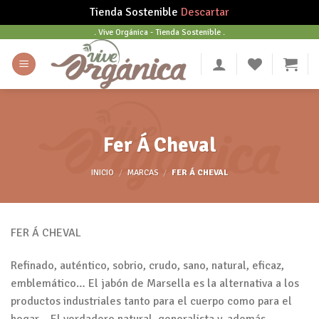
Tienda Sostenible
Descartar
Skip
. Vive Orgánica - Tienda Sostenible .
to
content
Fer Á Cheval
INICIO
/
MARCAS
/
FER Á CHEVAL
FER Á CHEVAL
Refinado, auténtico, sobrio, crudo, sano, natural, eficaz,
emblemático… El jabón de Marsella es la alternativa a los
productos industriales tanto para el cuerpo como para el