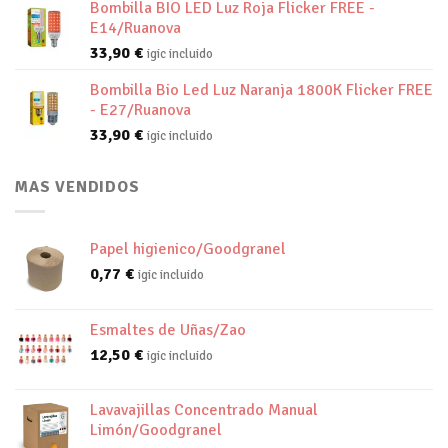
Bombilla BIO LED Luz Roja Flicker FREE -
E14/Ruanova
33,90
€
igic incluido
Bombilla Bio Led Luz Naranja 1800K Flicker FREE
- E27/Ruanova
33,90
€
igic incluido
MAS VENDIDOS
Papel higienico/Goodgranel
0,77
€
igic incluido
Esmaltes de Uñas/Zao
12,50
€
igic incluido
Lavavajillas Concentrado Manual
Limón/Goodgranel