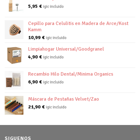
5,95
€
igic incluido
Cepillo para Celulitis en Madera de Arce/Kost
Kamm
10,99
€
igic incluido
Limpiahogar Universal/Goodgranel
4,90
€
igic incluido
Recambio Hilo Dental/Minima Organics
6,90
€
igic incluido
Máscara de Pestañas Velvet/Zao
21,90
€
igic incluido
SIGUENOS