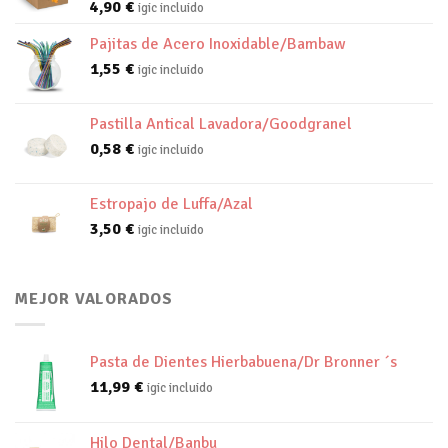
4,90
€
igic incluido
Pajitas de Acero Inoxidable/Bambaw
1,55
€
igic incluido
Pastilla Antical Lavadora/Goodgranel
0,58
€
igic incluido
Estropajo de Luffa/Azal
3,50
€
igic incluido
MEJOR VALORADOS
Pasta de Dientes Hierbabuena/Dr Bronner ´s
11,99
€
igic incluido
Hilo Dental/Banbu