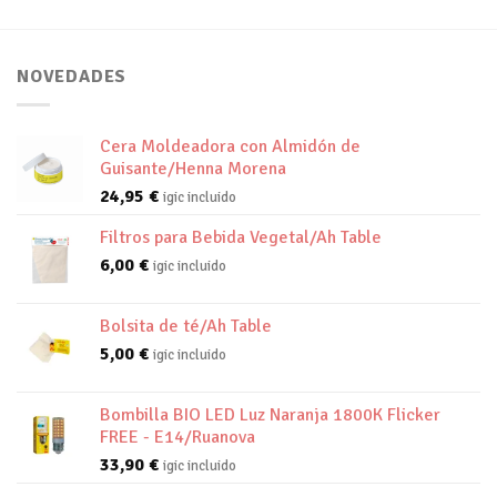
NOVEDADES
Cera Moldeadora con Almidón de
Guisante/Henna Morena
24,95
€
igic incluido
Filtros para Bebida Vegetal/Ah Table
6,00
€
igic incluido
Bolsita de té/Ah Table
5,00
€
igic incluido
Bombilla BIO LED Luz Naranja 1800K Flicker
FREE - E14/Ruanova
33,90
€
igic incluido