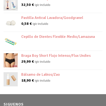
32,50
€
igic incluido
Pastilla Antical Lavadora/Goodgranel
0,58
€
igic incluido
Cepillo de Dientes Flexible Medio/Lamazuna
Braga Boy Short Flujo Intenso/Flux Undies
29,99
€
igic incluido
Bálsamo de Labios/Zao
18,90
€
igic incluido
SIGUENOS