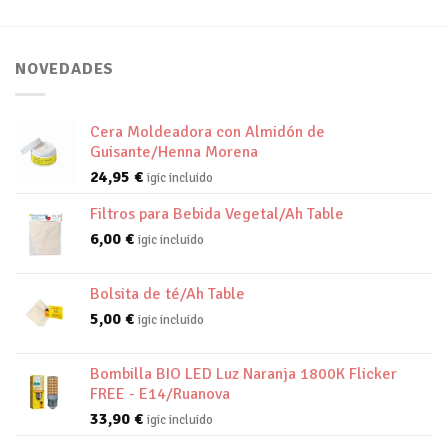
NOVEDADES
Cera Moldeadora con Almidón de
Guisante/Henna Morena
24,95
€
igic incluido
Filtros para Bebida Vegetal/Ah Table
6,00
€
igic incluido
Bolsita de té/Ah Table
5,00
€
igic incluido
Bombilla BIO LED Luz Naranja 1800K Flicker
FREE - E14/Ruanova
33,90
€
igic incluido