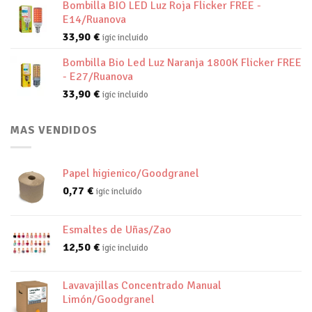
Bombilla BIO LED Luz Roja Flicker FREE -
E14/Ruanova
33,90
€
igic incluido
Bombilla Bio Led Luz Naranja 1800K Flicker FREE
- E27/Ruanova
33,90
€
igic incluido
MAS VENDIDOS
Papel higienico/Goodgranel
0,77
€
igic incluido
Esmaltes de Uñas/Zao
12,50
€
igic incluido
Lavavajillas Concentrado Manual
Limón/Goodgranel