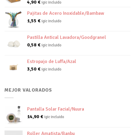
4,90
€
igic incluido
Pajitas de Acero Inoxidable/Bambaw
1,55
€
igic incluido
Pastilla Antical Lavadora/Goodgranel
0,58
€
igic incluido
Estropajo de Luffa/Azal
3,50
€
igic incluido
MEJOR VALORADOS
Pantalla Solar Facial/Nuura
14,90
€
igic incluido
Roller Amatista/Banbu