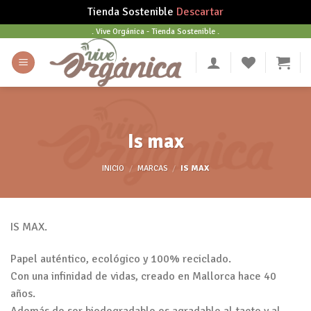
Tienda Sostenible
Descartar
Skip
. Vive Orgánica - Tienda Sostenible .
to
content
Is max
INICIO
/
MARCAS
/
IS MAX
IS MAX.
Papel auténtico, ecológico y 100% reciclado.
Con una infinidad de vidas, creado en Mallorca hace 40
años.