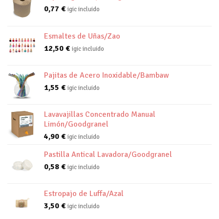
0,77
€
igic incluido
Esmaltes de Uñas/Zao
12,50
€
igic incluido
Pajitas de Acero Inoxidable/Bambaw
1,55
€
igic incluido
Lavavajillas Concentrado Manual
Limón/Goodgranel
4,90
€
igic incluido
Pastilla Antical Lavadora/Goodgranel
0,58
€
igic incluido
Estropajo de Luffa/Azal
3,50
€
igic incluido