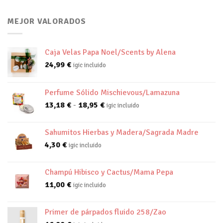
MEJOR VALORADOS
Caja Velas Papa Noel/Scents by Alena
24,99
€
igic incluido
Perfume Sólido Mischievous/Lamazuna
Rango
13,18
€
-
18,95
€
igic incluido
de
precios:
Sahumitos Hierbas y Madera/Sagrada Madre
desde
4,30
€
igic incluido
13,18 €
hasta
18,95 €
Champú Hibisco y Cactus/Mama Pepa
11,00
€
igic incluido
Primer de párpados fluido 258/Zao