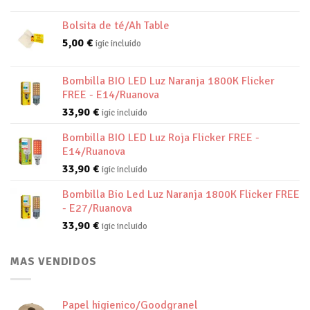
Bolsita de té/Ah Table
5,00
€
igic incluido
Bombilla BIO LED Luz Naranja 1800K Flicker
FREE - E14/Ruanova
33,90
€
igic incluido
Bombilla BIO LED Luz Roja Flicker FREE -
E14/Ruanova
33,90
€
igic incluido
Bombilla Bio Led Luz Naranja 1800K Flicker FREE
- E27/Ruanova
33,90
€
igic incluido
MAS VENDIDOS
Papel higienico/Goodgranel