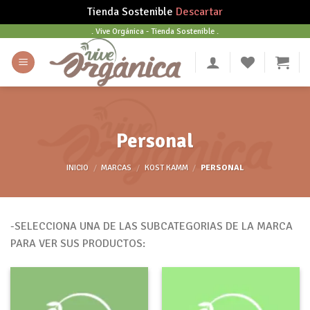
Tienda Sostenible
Descartar
Skip
. Vive Orgánica - Tienda Sostenible .
to
content
Personal
INICIO
/
MARCAS
/
KOST KAMM
/
PERSONAL
-SELECCIONA UNA DE LAS SUBCATEGORIAS DE LA MARCA
PARA VER SUS PRODUCTOS: