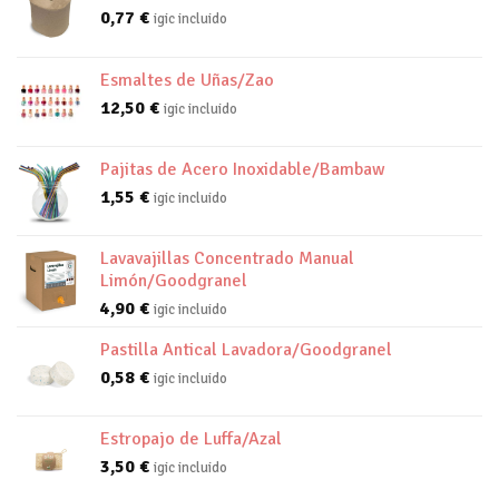
0,77
€
igic incluido
Esmaltes de Uñas/Zao
12,50
€
igic incluido
Pajitas de Acero Inoxidable/Bambaw
1,55
€
igic incluido
Lavavajillas Concentrado Manual
Limón/Goodgranel
4,90
€
igic incluido
Pastilla Antical Lavadora/Goodgranel
0,58
€
igic incluido
Estropajo de Luffa/Azal
3,50
€
igic incluido