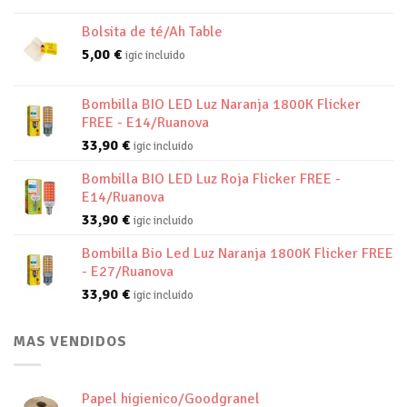
Bolsita de té/Ah Table
5,00
€
igic incluido
Bombilla BIO LED Luz Naranja 1800K Flicker
FREE - E14/Ruanova
33,90
€
igic incluido
Bombilla BIO LED Luz Roja Flicker FREE -
E14/Ruanova
33,90
€
igic incluido
Bombilla Bio Led Luz Naranja 1800K Flicker FREE
- E27/Ruanova
33,90
€
igic incluido
MAS VENDIDOS
Papel higienico/Goodgranel