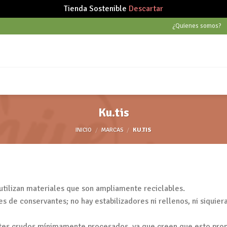
Tienda Sostenible
Descartar
¿Quienes somos?
Ku.tis
INICIO
/
MARCAS
/
KU.TIS
 utilizan materiales que son ampliamente reciclables.
 de conservantes; no hay estabilizadores ni rellenos, ni siquier
entes crudos mínimamente procesados, ya que creen que esto propo