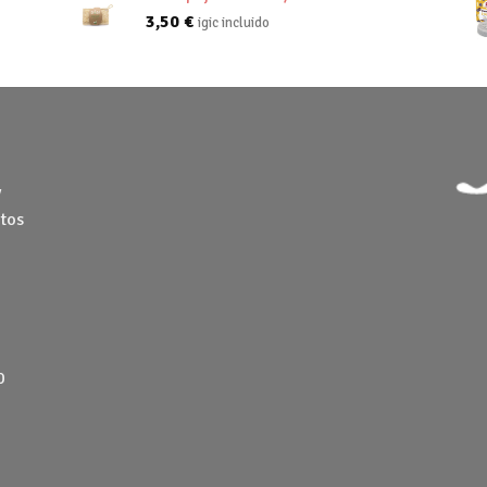
3,50
€
igic incluido
y
tos
0