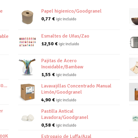
de
Papel higienico/Goodgranel
0,77
€
igic incluido
Esmaltes de Uñas/Zao
able
12,50
€
igic incluido
Pajitas de Acero
Inoxidable/Bambaw
1,55
€
igic incluido
800K
Lavavajillas Concentrado Manual
Limón/Goodgranel
4,90
€
igic incluido
er
Pastilla Antical
Lavadora/Goodgranel
0,58
€
igic incluido
800K
Estropajo de Luffa/Azal