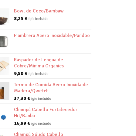
Bowl de Coco/Bambaw
8,25
€
igic incluido
Fiambrera Acero Inoxidable/Pandoo
Raspador de Lengua de
Cobre/Minima Organics
9,50
€
igic incluido
Termo de Comida Acero Inoxidable
Madera/Qwetch
37,30
€
igic incluido
Champú Cabello Fortalecedor
Hit/Banbu
16,99
€
igic incluido
Champú Sólido Cabello