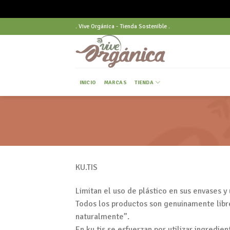
Skip
. Vive Orgánica - Tienda Sostenible .
to
content
INICIO
MARCAS
TIENDA
KU.TIS
Limitan el uso de plástico en sus envases y
Todos los productos son genuinamente libres
naturalmente”.
En ku.tis se esfuerzan por utilizar ingredi