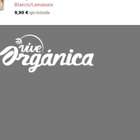
Blanco/Lamazuna
9,90
€
igic incluido