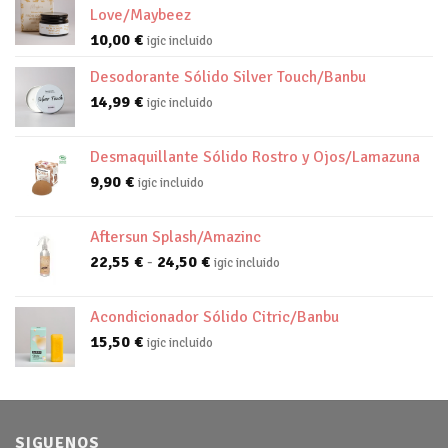
Love/Maybeez
10,00
€
igic incluido
Desodorante Sólido Silver Touch/Banbu
14,99
€
igic incluido
Desmaquillante Sólido Rostro y Ojos/Lamazuna
9,90
€
igic incluido
Aftersun Splash/Amazinc
Rango
22,55
€
-
24,50
€
igic incluido
de
precios:
Acondicionador Sólido Citric/Banbu
desde
15,50
€
igic incluido
22,55 €
hasta
24,50 €
SIGUENOS