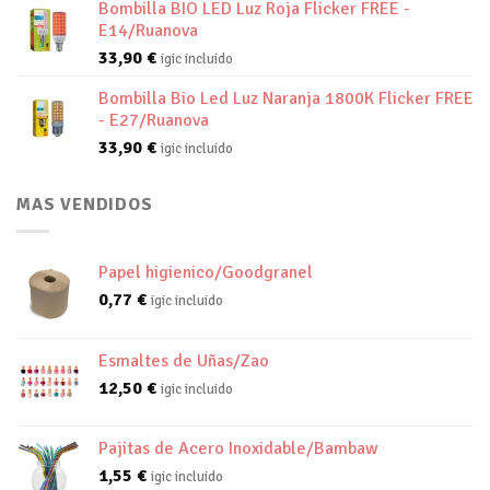
Bombilla BIO LED Luz Roja Flicker FREE -
E14/Ruanova
33,90
€
igic incluido
Bombilla Bio Led Luz Naranja 1800K Flicker FREE
- E27/Ruanova
33,90
€
igic incluido
MAS VENDIDOS
Papel higienico/Goodgranel
0,77
€
igic incluido
Esmaltes de Uñas/Zao
12,50
€
igic incluido
Pajitas de Acero Inoxidable/Bambaw
1,55
€
igic incluido