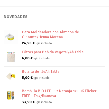
NOVEDADES
Cera Moldeadora con Almidón de
Guisante/Henna Morena
24,95
€
igic incluido
Filtros para Bebida Vegetal/Ah Table
6,00
€
igic incluido
Bolsita de té/Ah Table
5,00
€
igic incluido
Bombilla BIO LED Luz Naranja 1800K Flicker
FREE - E14/Ruanova
33,90
€
igic incluido