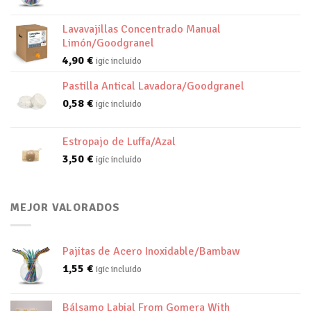
Lavavajillas Concentrado Manual
Limón/Goodgranel
4,90
€
igic incluido
Pastilla Antical Lavadora/Goodgranel
0,58
€
igic incluido
Estropajo de Luffa/Azal
3,50
€
igic incluido
MEJOR VALORADOS
Pajitas de Acero Inoxidable/Bambaw
1,55
€
igic incluido
Bálsamo Labial From Gomera With