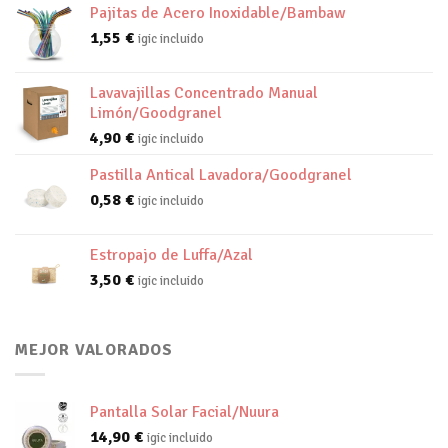
Pajitas de Acero Inoxidable/Bambaw
1,55
€
igic incluido
Lavavajillas Concentrado Manual
Limón/Goodgranel
4,90
€
igic incluido
Pastilla Antical Lavadora/Goodgranel
0,58
€
igic incluido
Estropajo de Luffa/Azal
3,50
€
igic incluido
MEJOR VALORADOS
Pantalla Solar Facial/Nuura
14,90
€
igic incluido