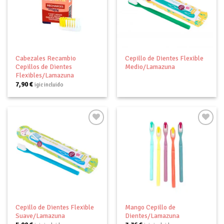
Añadir
Añadir
a tu
a tu
lista de
lista de
deseos
deseos
Cabezales Recambio
Cepillo de Dientes Flexible
Cepillos de Dientes
Medio/Lamazuna
Flexibles/Lamazuna
7,90
€
igic incluido
Añadir
Añadir
a tu
a tu
lista de
lista de
deseos
deseos
Cepillo de Dientes Flexible
Mango Cepillo de
Suave/Lamazuna
Dientes/Lamazuna