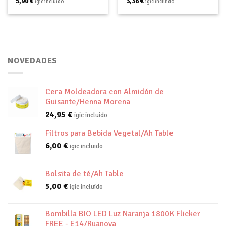
5,90
€
3,36
€
igic incluido
igic incluido
NOVEDADES
Cera Moldeadora con Almidón de
Guisante/Henna Morena
24,95
€
igic incluido
Filtros para Bebida Vegetal/Ah Table
6,00
€
igic incluido
Bolsita de té/Ah Table
5,00
€
igic incluido
Bombilla BIO LED Luz Naranja 1800K Flicker
FREE - E14/Ruanova