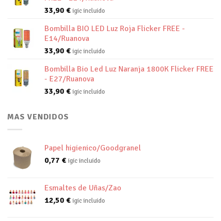
33,90
€
igic incluido
Bombilla BIO LED Luz Roja Flicker FREE -
E14/Ruanova
33,90
€
igic incluido
Bombilla Bio Led Luz Naranja 1800K Flicker FREE
- E27/Ruanova
33,90
€
igic incluido
MAS VENDIDOS
Papel higienico/Goodgranel
0,77
€
igic incluido
Esmaltes de Uñas/Zao
12,50
€
igic incluido