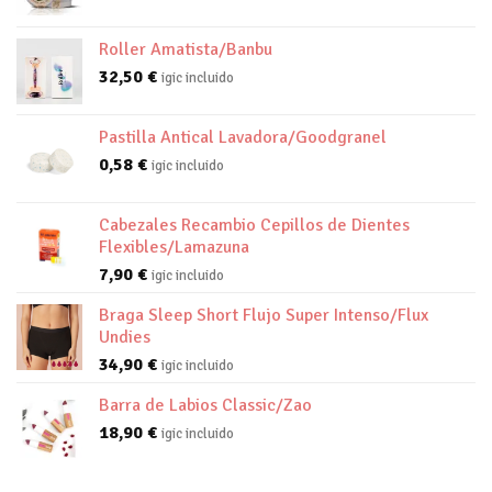
Roller Amatista/Banbu
32,50
€
igic incluido
Pastilla Antical Lavadora/Goodgranel
0,58
€
igic incluido
Cabezales Recambio Cepillos de Dientes
Flexibles/Lamazuna
7,90
€
igic incluido
Braga Sleep Short Flujo Super Intenso/Flux
Undies
34,90
€
igic incluido
Barra de Labios Classic/Zao
18,90
€
igic incluido