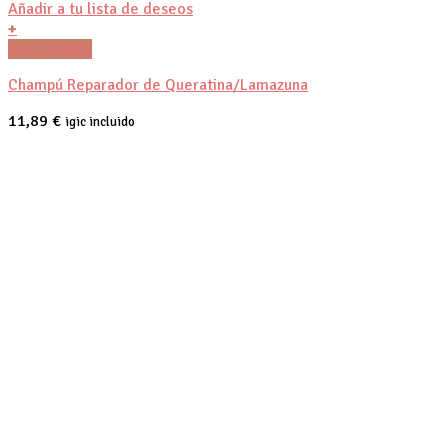
Añadir a tu lista de deseos
+
Vista Rápida
Champú Reparador de Queratina/Lamazuna
11,89
€
igic incluido