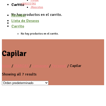
-Hogar
+MASCOTAS
Carrito
-Mascotas
No hay productos en el carrito.
Acceder
Lista de Deseos
Carrito
No hay productos en el carrito.
Capilar
Inicio
/
MARCAS
/
Lamazuna
/
Personal
/
Capilar
Showing all 7 results