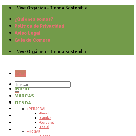
Skip
. Vive Orgánica - Tienda Sostenible .
to
¿Quienes somos?
content
Politica de Privacidad
Aviso Legal
Guia de Compra
. Vive Orgánica - Tienda Sostenible .
Menú
Buscar
INICIO
por:
MARCAS
TIENDA
+PERSONAL
-Bucal
-Capilar
-Corporal
-Facial
+HOGAR