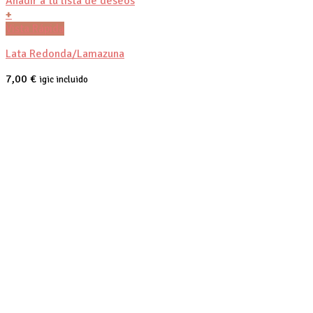
Añadir a tu lista de deseos
+
Vista Rápida
Lata Redonda/Lamazuna
7,00
€
igic incluido