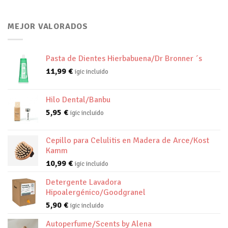
MEJOR VALORADOS
Pasta de Dientes Hierbabuena/Dr Bronner ´s
11,99
€
igic incluido
Hilo Dental/Banbu
5,95
€
igic incluido
Cepillo para Celulitis en Madera de Arce/Kost
Kamm
10,99
€
igic incluido
Detergente Lavadora
Hipoalergénico/Goodgranel
5,90
€
igic incluido
Autoperfume/Scents by Alena