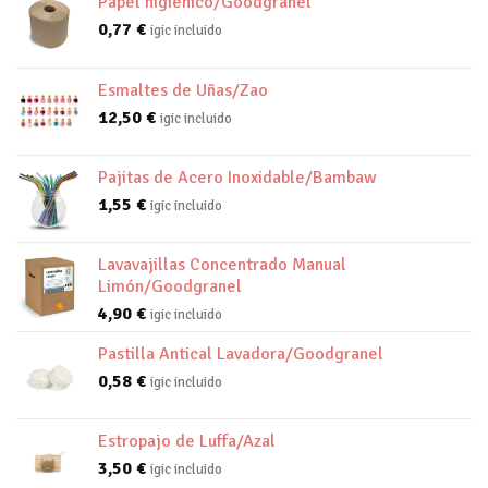
Papel higienico/Goodgranel
0,77
€
igic incluido
Esmaltes de Uñas/Zao
12,50
€
igic incluido
Pajitas de Acero Inoxidable/Bambaw
1,55
€
igic incluido
Lavavajillas Concentrado Manual
Limón/Goodgranel
4,90
€
igic incluido
Pastilla Antical Lavadora/Goodgranel
0,58
€
igic incluido
Estropajo de Luffa/Azal
3,50
€
igic incluido