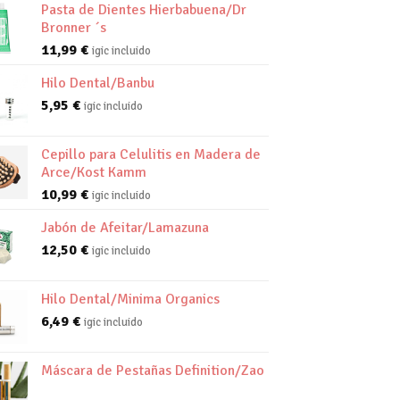
Pasta de Dientes Hierbabuena/Dr
Bronner ´s
11,99
€
igic incluido
Hilo Dental/Banbu
5,95
€
igic incluido
Cepillo para Celulitis en Madera de
Arce/Kost Kamm
10,99
€
igic incluido
Jabón de Afeitar/Lamazuna
12,50
€
igic incluido
Hilo Dental/Minima Organics
6,49
€
igic incluido
Máscara de Pestañas Definition/Zao