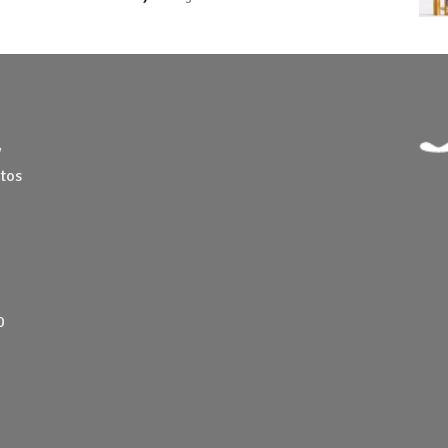
y
tos
0