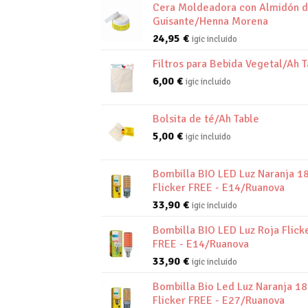
Cera Moldeadora con Almidón 
Guisante/Henna Morena
24,95
€
igic incluido
Filtros para Bebida Vegetal/Ah T
6,00
€
igic incluido
Bolsita de té/Ah Table
5,00
€
igic incluido
Bombilla BIO LED Luz Naranja 1
Flicker FREE - E14/Ruanova
33,90
€
igic incluido
Bombilla BIO LED Luz Roja Flick
FREE - E14/Ruanova
33,90
€
igic incluido
Bombilla Bio Led Luz Naranja 1
Flicker FREE - E27/Ruanova