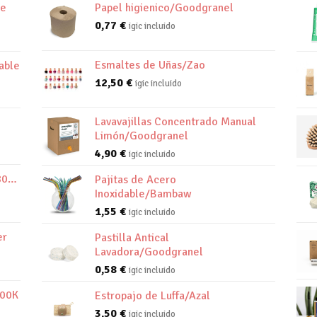
de
Papel higienico/Goodgranel
0,77
€
igic incluido
Esmaltes de Uñas/Zao
able
12,50
€
igic incluido
Lavavajillas Concentrado Manual
Limón/Goodgranel
4,90
€
igic incluido
800K
Pajitas de Acero
Inoxidable/Bambaw
1,55
€
igic incluido
er
Pastilla Antical
Lavadora/Goodgranel
0,58
€
igic incluido
800K
Estropajo de Luffa/Azal
3,50
€
igic incluido