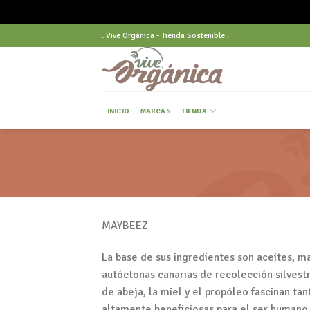
Skip
. Vive Orgánica - Tienda Sostenible .
to
content
INICIO
MARCAS
TIENDA
MAYBEEZ
La base de sus ingredientes son aceites, m
autóctonas canarias de recolección silvestr
de abeja, la miel y el propóleo fascinan ta
altamente beneficiosas para el ser humano