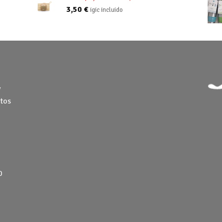
3,50
€
igic incluido
y
tos
0