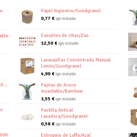
de
Papel higienico/Goodgranel
0,77
€
igic incluido
Esmaltes de Uñas/Zao
able
12,50
€
igic incluido
Lavavajillas Concentrado Manual
Limón/Goodgranel
4,90
€
igic incluido
800K
Pajitas de Acero
Inoxidable/Bambaw
1,55
€
igic incluido
er
Pastilla Antical
Lavadora/Goodgranel
0,58
€
igic incluido
800K
Estropajo de Luffa/Azal