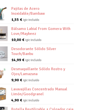
Pajitas de Acero
Inoxidable/Bambaw
1,55
€
igic incluido
Bálsamo Labial From Gomera With
Love/Maybeez
10,00
€
igic incluido
Desodorante Sólido Silver
Touch/Banbu
14,99
€
igic incluido
Desmaquillante Sólido Rostro y
Ojos/Lamazuna
9,90
€
igic incluido
Lavavajillas Concentrado Manual
Limón/Goodgranel
4,90
€
igic incluido
Botella Reutilizable + Colgador caja