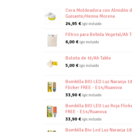
Cera Moldeadora con Almidón 
Guisante/Henna Morena
24,95
€
igic incluido
Filtros para Bebida Vegetal/Ah T
6,00
€
igic incluido
Bolsita de té/Ah Table
5,00
€
igic incluido
Bombilla BIO LED Luz Naranja 1
Flicker FREE - E14/Ruanova
33,90
€
igic incluido
Bombilla BIO LED Luz Roja Flick
FREE - E14/Ruanova
33,90
€
igic incluido
Bombilla Bio Led Luz Naranja 1