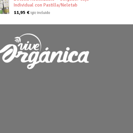
Individual con Pastilla/Neletab
11,95
€
igic incluido