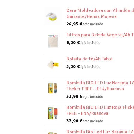
Cera Moldeadora con Almidón 
Guisante/Henna Morena
24,95
€
igic incluido
Filtros para Bebida Vegetal/Ah T
6,00
€
igic incluido
Bolsita de té/Ah Table
5,00
€
igic incluido
Bombilla BIO LED Luz Naranja 1
Flicker FREE - E14/Ruanova
33,90
€
igic incluido
Bombilla BIO LED Luz Roja Flick
FREE - E14/Ruanova
33,90
€
igic incluido
Bombilla Bio Led Luz Naranja 1