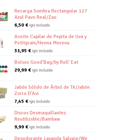
Recarga Sombra Rectangular 127
Azul Pavo Real/Zao
6,50
€
igic incluido
Aceite Capilar de Pepita de Uva y
Petitgrain/Henna Morena
31,95
€
igic incluido
Bolsos Good’Bag/by Roll' Eat
29,99
€
igic incluido
Jabón Sólido de Árbol de Té/Jabón
Zorro D'Avi
7,45
€
igic incluido
Discos Desmaquillantes
Reutilizsble/Bambaw
9,99
€
igic incluido
Desodorante Lavanda Salvaje/We