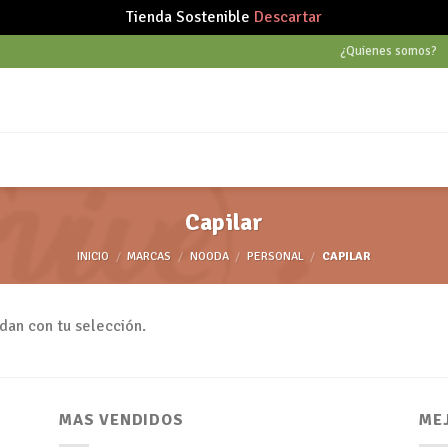
Tienda Sostenible
Descartar
¿Quienes somos?
Capilar
INICIO
/
MARCAS
/
NOODA
/
PERSONAL
/
CAPILAR
dan con tu selección.
MAS VENDIDOS
ME