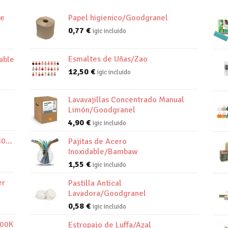
de
Papel higienico/Goodgranel
0,77
€
igic incluido
Esmaltes de Uñas/Zao
able
12,50
€
igic incluido
Lavavajillas Concentrado Manual
Limón/Goodgranel
4,90
€
igic incluido
800K
Pajitas de Acero
Inoxidable/Bambaw
1,55
€
igic incluido
er
Pastilla Antical
Lavadora/Goodgranel
0,58
€
igic incluido
800K
Estropajo de Luffa/Azal