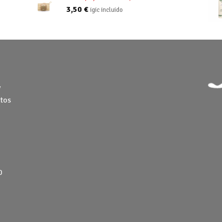
3,50
€
igic incluido
y
tos
0