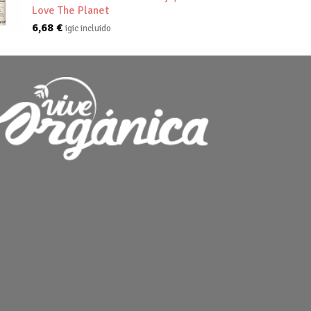
Love The Planet
6,68
€
igic incluido