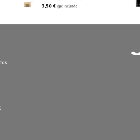
3,50
€
igic incluido
y
tos
0