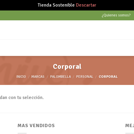
Tienda Sostenible
Descartar
¿Quienes somos?
Corporal
INICIO
/
MARCAS
/
PALOMBELLA
/
PERSONAL
/
CORPORAL
dan con tu selección.
MAS VENDIDOS
ME