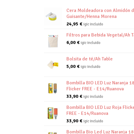
Cera Moldeadora con Almidón 
Guisante/Henna Morena
24,95
€
igic incluido
Filtros para Bebida Vegetal/Ah T
6,00
€
igic incluido
Bolsita de té/Ah Table
5,00
€
igic incluido
Bombilla BIO LED Luz Naranja 1
Flicker FREE - E14/Ruanova
33,90
€
igic incluido
Bombilla BIO LED Luz Roja Flick
FREE - E14/Ruanova
33,90
€
igic incluido
Bombilla Bio Led Luz Naranja 1