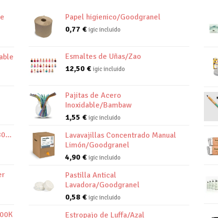
de
Papel higienico/Goodgranel
0,77
€
igic incluido
Esmaltes de Uñas/Zao
able
12,50
€
igic incluido
Pajitas de Acero
Inoxidable/Bambaw
1,55
€
igic incluido
800K
Lavavajillas Concentrado Manual
Limón/Goodgranel
4,90
€
igic incluido
er
Pastilla Antical
Lavadora/Goodgranel
0,58
€
igic incluido
800K
Estropajo de Luffa/Azal