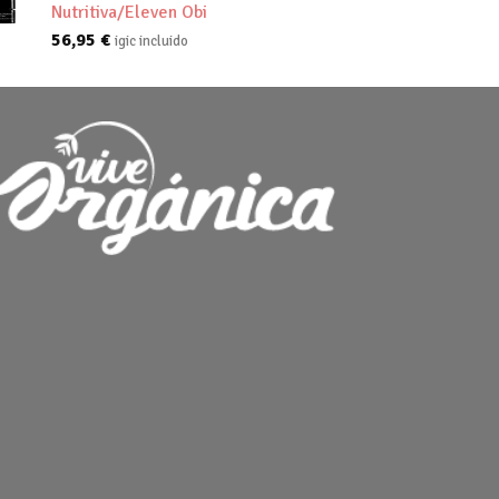
Nutritiva/Eleven Obi
56,95
€
igic incluido