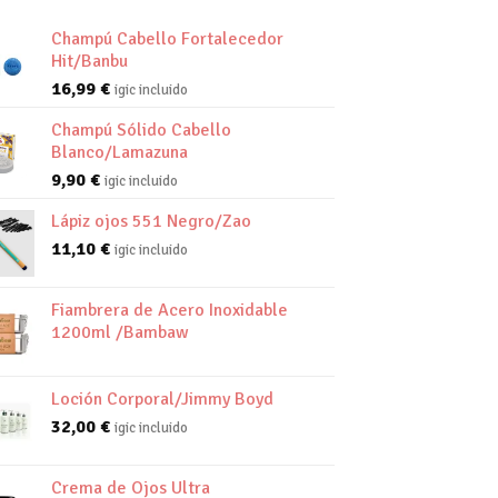
Champú Cabello Fortalecedor
Hit/Banbu
16,99
€
igic incluido
Champú Sólido Cabello
Blanco/Lamazuna
9,90
€
igic incluido
Lápiz ojos 551 Negro/Zao
11,10
€
igic incluido
Fiambrera de Acero Inoxidable
1200ml /Bambaw
Loción Corporal/Jimmy Boyd
32,00
€
igic incluido
Crema de Ojos Ultra