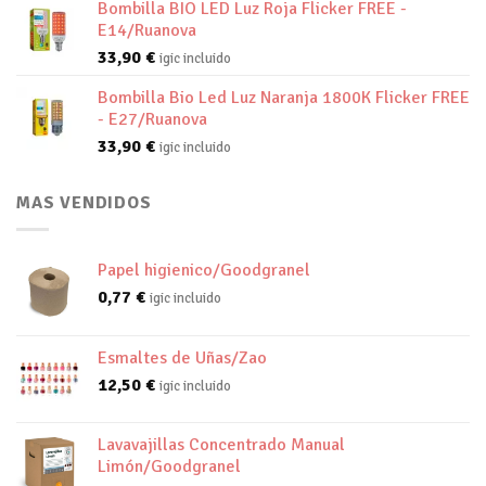
Bombilla BIO LED Luz Roja Flicker FREE -
E14/Ruanova
33,90
€
igic incluido
Bombilla Bio Led Luz Naranja 1800K Flicker FREE
- E27/Ruanova
33,90
€
igic incluido
MAS VENDIDOS
Papel higienico/Goodgranel
0,77
€
igic incluido
Esmaltes de Uñas/Zao
12,50
€
igic incluido
Lavavajillas Concentrado Manual
Limón/Goodgranel