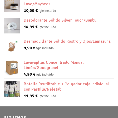
Love/Maybeez
10,00
€
igic incluido
Desodorante Sólido Silver Touch/Banbu
14,99
€
igic incluido
Desmaquillante Sólido Rostro y Ojos/Lamazuna
9,90
€
igic incluido
Lavavajillas Concentrado Manual
Limón/Goodgranel
4,90
€
igic incluido
Botella Reutilizable + Colgador caja Individual
con Pastilla/Neletab
11,95
€
igic incluido
SIGUENOS