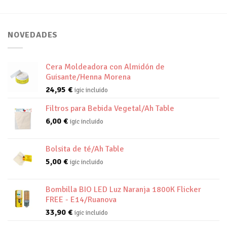
NOVEDADES
Cera Moldeadora con Almidón de
Guisante/Henna Morena
24,95
€
igic incluido
Filtros para Bebida Vegetal/Ah Table
6,00
€
igic incluido
Bolsita de té/Ah Table
5,00
€
igic incluido
Bombilla BIO LED Luz Naranja 1800K Flicker
FREE - E14/Ruanova
33,90
€
igic incluido