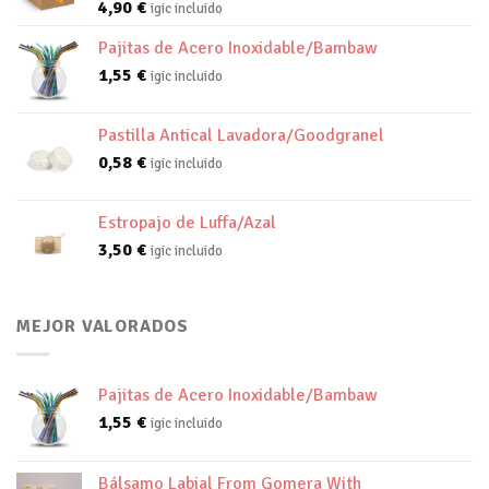
4,90
€
igic incluido
Pajitas de Acero Inoxidable/Bambaw
1,55
€
igic incluido
Pastilla Antical Lavadora/Goodgranel
0,58
€
igic incluido
Estropajo de Luffa/Azal
3,50
€
igic incluido
MEJOR VALORADOS
Pajitas de Acero Inoxidable/Bambaw
1,55
€
igic incluido
Bálsamo Labial From Gomera With