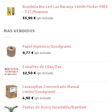
Bombilla Bio Led Luz Naranja 1800K Flicker FREE
- E27/Ruanova
33,90
€
igic incluido
MAS VENDIDOS
Papel higienico/Goodgranel
0,77
€
igic incluido
Esmaltes de Uñas/Zao
12,50
€
igic incluido
Lavavajillas Concentrado Manual
Limón/Goodgranel
4,90
€
igic incluido
Pajitas de Acero Inoxidable/Bambaw