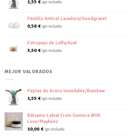
1,55
€
igic incluido
Pastilla Antical Lavadora/Goodgranel
0,58
€
igic incluido
Estropajo de Luffa/Azal
3,50
€
igic incluido
MEJOR VALORADOS
Pajitas de Acero Inoxidable/Bambaw
1,55
€
igic incluido
Bálsamo Labial From Gomera With
Love/Maybeez
10,00
€
igic incluido