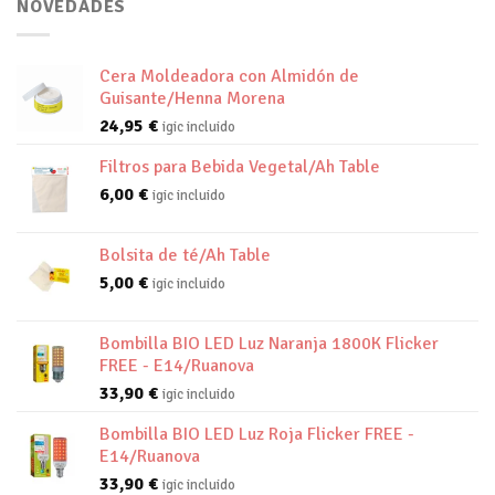
NOVEDADES
Cera Moldeadora con Almidón de
Guisante/Henna Morena
24,95
€
igic incluido
Filtros para Bebida Vegetal/Ah Table
6,00
€
igic incluido
Bolsita de té/Ah Table
5,00
€
igic incluido
Bombilla BIO LED Luz Naranja 1800K Flicker
FREE - E14/Ruanova
33,90
€
igic incluido
Bombilla BIO LED Luz Roja Flicker FREE -
E14/Ruanova
33,90
€
igic incluido