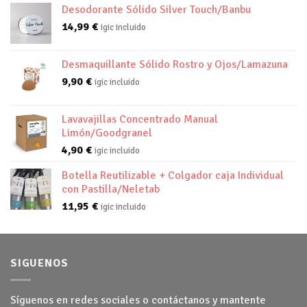
Desodorante Sólido Silver Touch/Banbu
14,99
€
igic incluido
Desmaquillante Sólido Rostro y Ojos/Lamazuna
9,90
€
igic incluido
Lavavajillas Concentrado Manual
Limón/Goodgranel
4,90
€
igic incluido
Botella Reutilizable + Colgador caja Individual
con Pastilla/Neletab
11,95
€
igic incluido
SIGUENOS
Síguenos en redes sociales o contáctanos y mantente