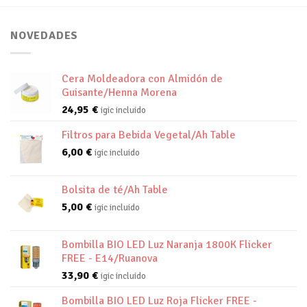
NOVEDADES
Cera Moldeadora con Almidón de
Guisante/Henna Morena
24,95
€
igic incluido
Filtros para Bebida Vegetal/Ah Table
6,00
€
igic incluido
Bolsita de té/Ah Table
5,00
€
igic incluido
Bombilla BIO LED Luz Naranja 1800K Flicker
FREE - E14/Ruanova
33,90
€
igic incluido
Bombilla BIO LED Luz Roja Flicker FREE -