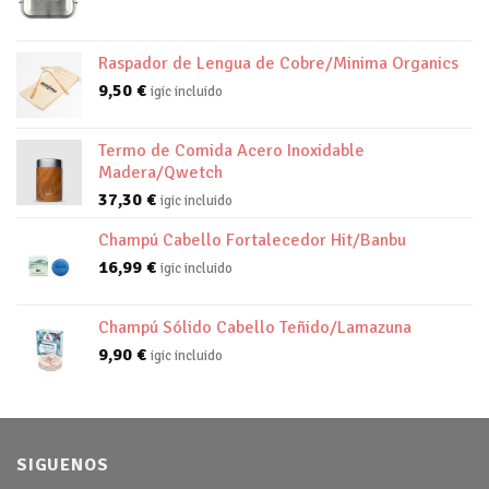
Raspador de Lengua de Cobre/Minima Organics
9,50
€
igic incluido
Termo de Comida Acero Inoxidable
Madera/Qwetch
37,30
€
igic incluido
Champú Cabello Fortalecedor Hit/Banbu
16,99
€
igic incluido
Champú Sólido Cabello Teñido/Lamazuna
9,90
€
igic incluido
SIGUENOS