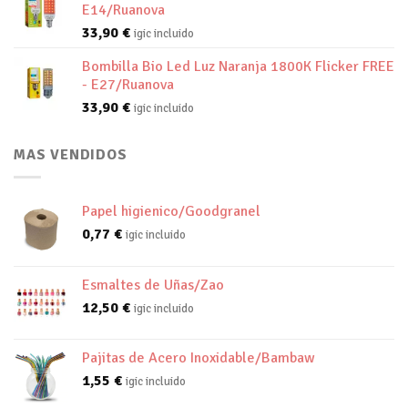
E14/Ruanova
33,90
€
igic incluido
Bombilla Bio Led Luz Naranja 1800K Flicker FREE
- E27/Ruanova
33,90
€
igic incluido
MAS VENDIDOS
Papel higienico/Goodgranel
0,77
€
igic incluido
Esmaltes de Uñas/Zao
12,50
€
igic incluido
Pajitas de Acero Inoxidable/Bambaw
1,55
€
igic incluido