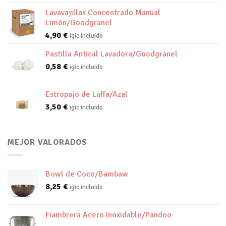
Lavavajillas Concentrado Manual
Limón/Goodgranel
4,90
€
igic incluido
Pastilla Antical Lavadora/Goodgranel
0,58
€
igic incluido
Estropajo de Luffa/Azal
3,50
€
igic incluido
MEJOR VALORADOS
Bowl de Coco/Bambaw
8,25
€
igic incluido
Fiambrera Acero Inoxidable/Pandoo