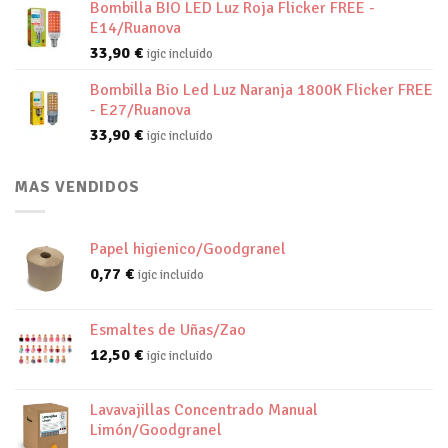
Bombilla BIO LED Luz Roja Flicker FREE -
E14/Ruanova
33,90
€
igic incluido
Bombilla Bio Led Luz Naranja 1800K Flicker FREE
- E27/Ruanova
33,90
€
igic incluido
MAS VENDIDOS
Papel higienico/Goodgranel
0,77
€
igic incluido
Esmaltes de Uñas/Zao
12,50
€
igic incluido
Lavavajillas Concentrado Manual
Limón/Goodgranel