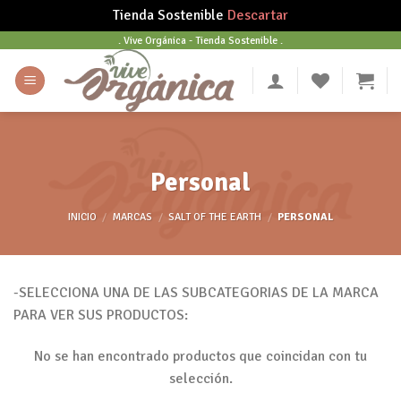
Tienda Sostenible
Descartar
Skip
. Vive Orgánica - Tienda Sostenible .
to
content
Personal
INICIO
/
MARCAS
/
SALT OF THE EARTH
/
PERSONAL
-SELECCIONA UNA DE LAS SUBCATEGORIAS DE LA MARCA
PARA VER SUS PRODUCTOS:
No se han encontrado productos que coincidan con tu
selección.