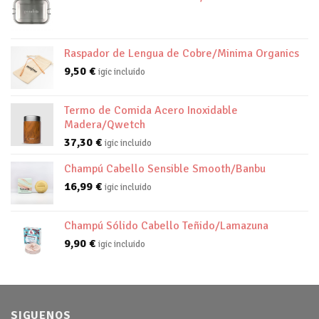
Raspador de Lengua de Cobre/Minima Organics
9,50
€
igic incluido
Termo de Comida Acero Inoxidable
Madera/Qwetch
37,30
€
igic incluido
Champú Cabello Sensible Smooth/Banbu
16,99
€
igic incluido
Champú Sólido Cabello Teñido/Lamazuna
9,90
€
igic incluido
SIGUENOS