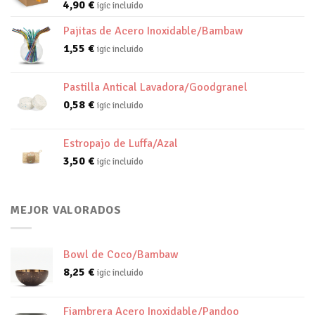
4,90
€
igic incluido
Pajitas de Acero Inoxidable/Bambaw
1,55
€
igic incluido
Pastilla Antical Lavadora/Goodgranel
0,58
€
igic incluido
Estropajo de Luffa/Azal
3,50
€
igic incluido
MEJOR VALORADOS
Bowl de Coco/Bambaw
8,25
€
igic incluido
Fiambrera Acero Inoxidable/Pandoo