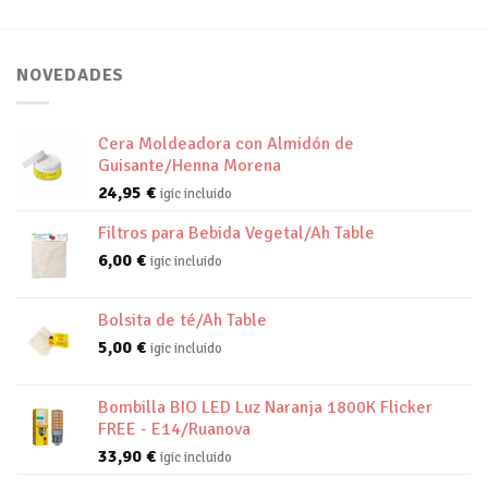
NOVEDADES
Cera Moldeadora con Almidón de
Guisante/Henna Morena
24,95
€
igic incluido
Filtros para Bebida Vegetal/Ah Table
6,00
€
igic incluido
Bolsita de té/Ah Table
5,00
€
igic incluido
Bombilla BIO LED Luz Naranja 1800K Flicker
FREE - E14/Ruanova
33,90
€
igic incluido