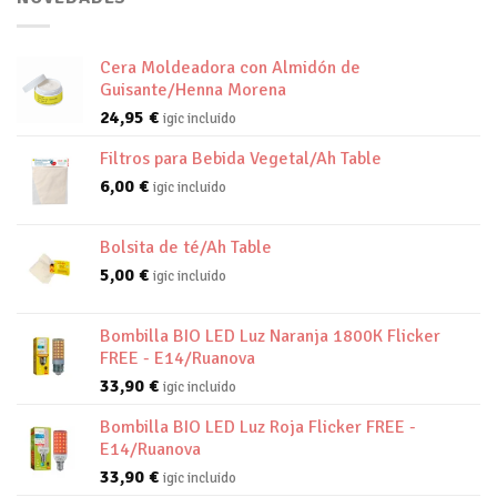
Cera Moldeadora con Almidón de
Guisante/Henna Morena
24,95
€
igic incluido
Filtros para Bebida Vegetal/Ah Table
6,00
€
igic incluido
Bolsita de té/Ah Table
5,00
€
igic incluido
Bombilla BIO LED Luz Naranja 1800K Flicker
FREE - E14/Ruanova
33,90
€
igic incluido
Bombilla BIO LED Luz Roja Flicker FREE -
E14/Ruanova
33,90
€
igic incluido