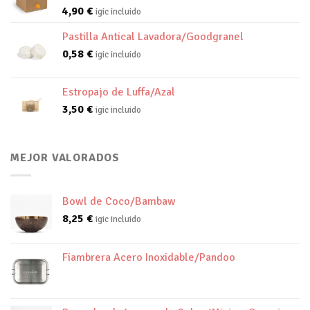
4,90
€
igic incluido
Pastilla Antical Lavadora/Goodgranel
0,58
€
igic incluido
Estropajo de Luffa/Azal
3,50
€
igic incluido
MEJOR VALORADOS
Bowl de Coco/Bambaw
8,25
€
igic incluido
Fiambrera Acero Inoxidable/Pandoo