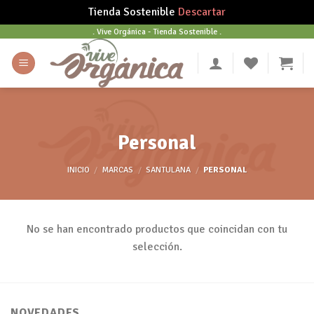
Tienda Sostenible
Descartar
Skip
. Vive Orgánica - Tienda Sostenible .
to
content
Personal
INICIO
/
MARCAS
/
SANTULANA
/
PERSONAL
No se han encontrado productos que coincidan con tu
selección.
NOVEDADES