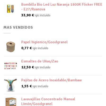
Bombilla Bio Led Luz Naranja 1800K Flicker FREE
- E27/Ruanova
33,90
€
igic incluido
MAS VENDIDOS
Papel higienico/Goodgranel
0,77
€
igic incluido
Esmaltes de Uñas/Zao
12,50
€
igic incluido
Pajitas de Acero Inoxidable/Bambaw
1,55
€
igic incluido
Lavavajillas Concentrado Manual
Limón/Goodgranel