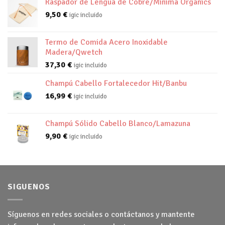
Raspador de Lengua de Cobre/Minima Organics
9,50
€
igic incluido
Termo de Comida Acero Inoxidable
Madera/Qwetch
37,30
€
igic incluido
Champú Cabello Fortalecedor Hit/Banbu
16,99
€
igic incluido
Champú Sólido Cabello Blanco/Lamazuna
9,90
€
igic incluido
SIGUENOS
Síguenos en redes sociales o contáctanos y mantente