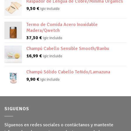
Raspador de Lengua de Cobre/Minima Organics
9,50
€
igic incluido
Termo de Comida Acero Inoxidable
Madera/Qwetch
37,30
€
igic incluido
Champú Cabello Sensible Smooth/Banbu
16,99
€
igic incluido
Champú Sólido Cabello Teñido/Lamazuna
9,90
€
igic incluido
SIGUENOS
Síguenos en redes sociales o contáctanos y mantente