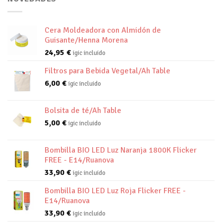
Cera Moldeadora con Almidón de
Guisante/Henna Morena
24,95
€
igic incluido
Filtros para Bebida Vegetal/Ah Table
6,00
€
igic incluido
Bolsita de té/Ah Table
5,00
€
igic incluido
Bombilla BIO LED Luz Naranja 1800K Flicker
FREE - E14/Ruanova
33,90
€
igic incluido
Bombilla BIO LED Luz Roja Flicker FREE -
E14/Ruanova
33,90
€
igic incluido