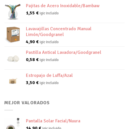
Pajitas de Acero Inoxidable/Bambaw
1,55
€
igic incluido
Lavavajillas Concentrado Manual
Limón/Goodgranel
4,90
€
igic incluido
Pastilla Antical Lavadora/Goodgranel
0,58
€
igic incluido
Estropajo de Luffa/Azal
3,50
€
igic incluido
MEJOR VALORADOS
Pantalla Solar Facial/Nuura
14,90
€
igic incluido