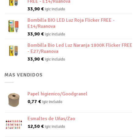
FREE - E14/Ruanova
33,90
€
igic incluido
Bombilla BIO LED Luz Roja Flicker FREE -
E14/Ruanova
33,90
€
igic incluido
Bombilla Bio Led Luz Naranja 1800K Flicker FREE
- E27/Ruanova
33,90
€
igic incluido
MAS VENDIDOS
Papel higienico/Goodgranel
0,77
€
igic incluido
Esmaltes de Uñas/Zao
12,50
€
igic incluido