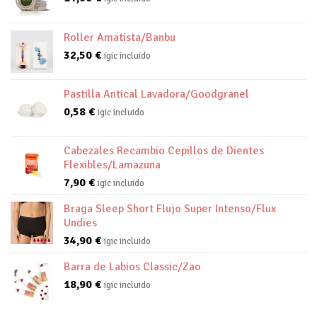
Roller Amatista/Banbu
32,50
€
igic incluido
Pastilla Antical Lavadora/Goodgranel
0,58
€
igic incluido
Cabezales Recambio Cepillos de Dientes
Flexibles/Lamazuna
7,90
€
igic incluido
Braga Sleep Short Flujo Super Intenso/Flux
Undies
34,90
€
igic incluido
Barra de Labios Classic/Zao
18,90
€
igic incluido