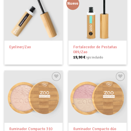
Nuevo
Añadir
Añadir
a tu
a tu
lista de
lista de
deseos
deseos
Fortalecedor de Pestañas
Eyeliner/Zao
089/Zao
19,90
€
igic incluido
Añadir
Añadir
a tu
a tu
lista de
lista de
deseos
deseos
Iluminador Compacto 310
Iluminador Compacto dúo