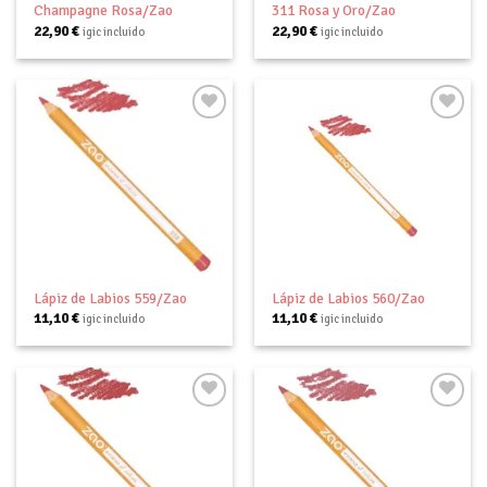
Champagne Rosa/Zao
311 Rosa y Oro/Zao
22,90
€
22,90
€
igic incluido
igic incluido
Añadir
Añadir
a tu
a tu
lista de
lista de
deseos
deseos
Lápiz de Labios 559/Zao
Lápiz de Labios 560/Zao
11,10
€
11,10
€
igic incluido
igic incluido
Añadir
Añadir
a tu
a tu