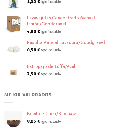
1,55
€
igic incluido
Lavavajillas Concentrado Manual
Limón/Goodgranel
4,90
€
igic incluido
Pastilla Antical Lavadora/Goodgranel
0,58
€
igic incluido
Estropajo de Luffa/Azal
3,50
€
igic incluido
MEJOR VALORADOS
Bowl de Coco/Bambaw
8,25
€
igic incluido