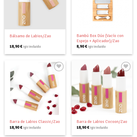
Añadir
Añadir
a tu
a tu
lista de
lista de
deseos
deseos
Bambú Box Dúo (Vacío con
Bálsamo de Labios/Zao
Espejo + Aplicador)/Zao
18,90
€
8,90
€
igic incluido
igic incluido
Añadir
Añadir
a tu
a tu
lista de
lista de
deseos
deseos
Barra de Labios Classic/Zao
Barra de Labios Cocoon/Zao
18,90
€
18,90
€
igic incluido
igic incluido