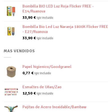
Bombilla BIO LED Luz Roja Flicker FREE -
E14/Ruanova
33,90
€
igic incluido
Bombilla Bio Led Luz Naranja 1800K Flicker FREE
- E27/Ruanova
33,90
€
igic incluido
MAS VENDIDOS
Papel higienico/Goodgranel
0,77
€
igic incluido
Esmaltes de Uñas/Zao
12,50
€
igic incluido
Pajitas de Acero Inoxidable/Bambaw