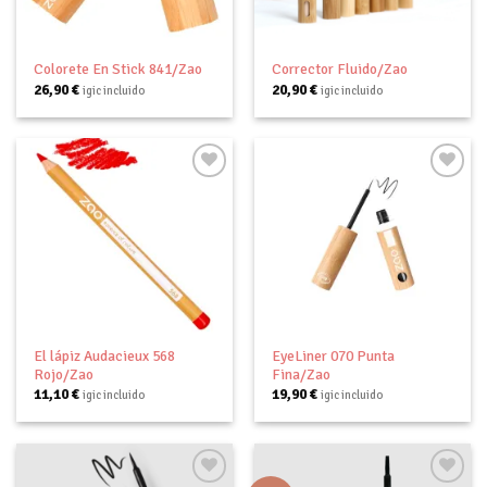
Colorete En Stick 841/Zao
Corrector Fluido/Zao
26,90
€
20,90
€
igic incluido
igic incluido
Añadir
Añadir
a tu
a tu
lista de
lista de
deseos
deseos
El lápiz Audacieux 568
EyeLiner 070 Punta
Rojo/Zao
Fina/Zao
11,10
€
19,90
€
igic incluido
igic incluido