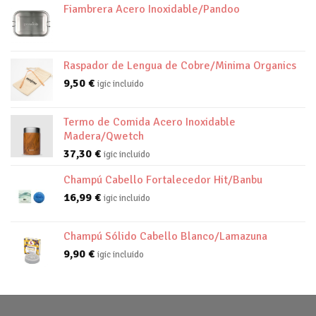
Fiambrera Acero Inoxidable/Pandoo
Raspador de Lengua de Cobre/Minima Organics
9,50
€
igic incluido
Termo de Comida Acero Inoxidable
Madera/Qwetch
37,30
€
igic incluido
Champú Cabello Fortalecedor Hit/Banbu
16,99
€
igic incluido
Champú Sólido Cabello Blanco/Lamazuna
9,90
€
igic incluido