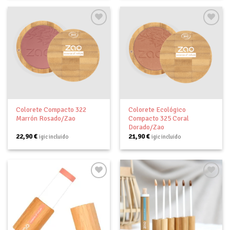
Añadir
Añadir
a tu
a tu
lista de
lista de
deseos
deseos
Colorete Compacto 322
Colorete Ecológico
Marrón Rosado/Zao
Compacto 325 Coral
Dorado/Zao
22,90
€
21,90
€
igic incluido
igic incluido
Añadir
Añadir
a tu
a tu
lista de
lista de
deseos
deseos