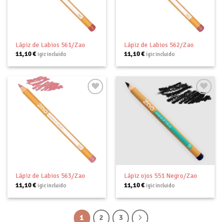
lista de
lista de
deseos
deseos
Lápiz de Labios 561/Zao
Lápiz de Labios 562/Zao
11,10
€
11,10
€
igic incluido
igic incluido
Añadir
Añadir
a tu
a tu
lista de
lista de
deseos
deseos
Lápiz de Labios 563/Zao
Lápiz ojos 551 Negro/Zao
11,10
€
11,10
€
igic incluido
igic incluido
1
2
3