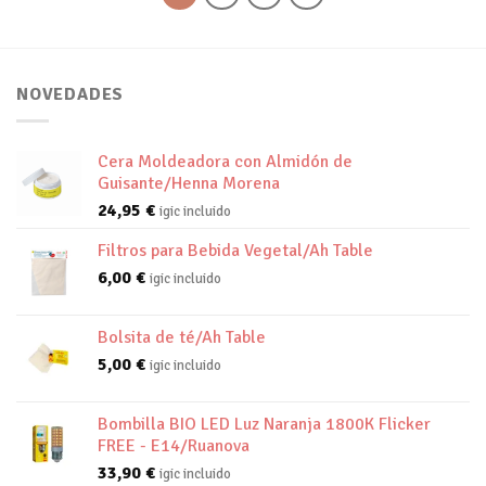
NOVEDADES
Cera Moldeadora con Almidón de
Guisante/Henna Morena
24,95
€
igic incluido
Filtros para Bebida Vegetal/Ah Table
6,00
€
igic incluido
Bolsita de té/Ah Table
5,00
€
igic incluido
Bombilla BIO LED Luz Naranja 1800K Flicker
FREE - E14/Ruanova
33,90
€
igic incluido