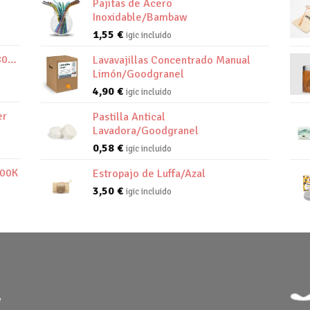
Pajitas de Acero
Inoxidable/Bambaw
1,55
€
igic incluido
800K
Lavavajillas Concentrado Manual
Limón/Goodgranel
4,90
€
igic incluido
er
Pastilla Antical
Lavadora/Goodgranel
0,58
€
igic incluido
800K
Estropajo de Luffa/Azal
3,50
€
igic incluido
y