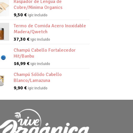
Raspador de Lengua de
Cobre/Minima Organics
9,50
€
igic incluido
Termo de Comida Acero Inoxidable
Madera/Qwetch
37,30
€
igic incluido
Champú Cabello Fortalecedor
Hit/Banbu
16,99
€
igic incluido
Champú Sólido Cabello
Blanco/Lamazuna
9,90
€
igic incluido