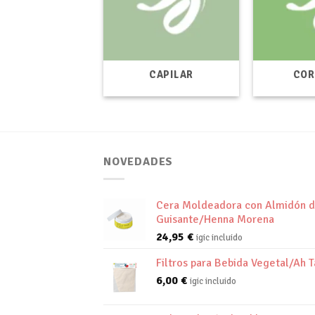
CAPILAR
COR
NOVEDADES
Cera Moldeadora con Almidón 
Guisante/Henna Morena
24,95
€
igic incluido
Filtros para Bebida Vegetal/Ah T
6,00
€
igic incluido