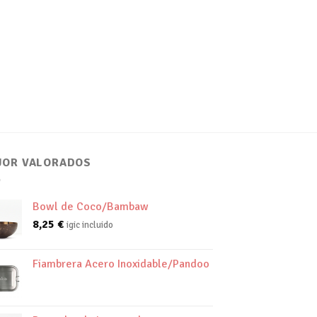
JOR VALORADOS
Bowl de Coco/Bambaw
8,25
€
igic incluido
Fiambrera Acero Inoxidable/Pandoo