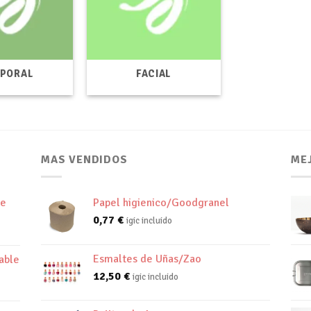
PORAL
FACIAL
MAS VENDIDOS
ME
de
Papel higienico/Goodgranel
0,77
€
igic incluido
Esmaltes de Uñas/Zao
able
12,50
€
igic incluido