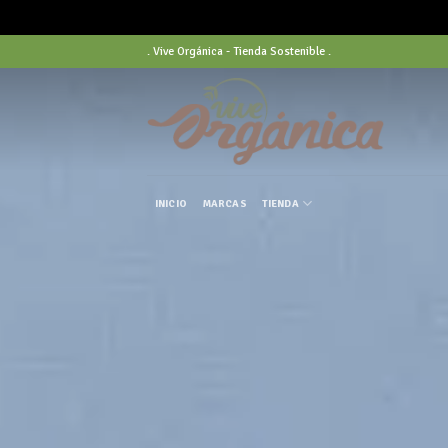
Skip
. Vive Orgánica - Tienda Sostenible .
to
content
INICIO
MARCAS
TIENDA