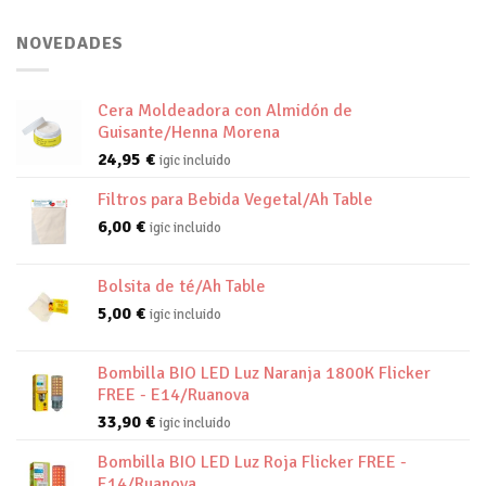
NOVEDADES
Cera Moldeadora con Almidón de
Guisante/Henna Morena
24,95
€
igic incluido
Filtros para Bebida Vegetal/Ah Table
6,00
€
igic incluido
Bolsita de té/Ah Table
5,00
€
igic incluido
Bombilla BIO LED Luz Naranja 1800K Flicker
FREE - E14/Ruanova
33,90
€
igic incluido
Bombilla BIO LED Luz Roja Flicker FREE -
E14/Ruanova