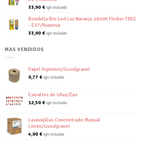
33,90
€
igic incluido
Bombilla Bio Led Luz Naranja 1800K Flicker FREE
- E27/Ruanova
33,90
€
igic incluido
MAS VENDIDOS
Papel higienico/Goodgranel
0,77
€
igic incluido
Esmaltes de Uñas/Zao
12,50
€
igic incluido
Lavavajillas Concentrado Manual
Limón/Goodgranel
4,90
€
igic incluido