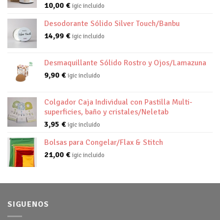
10,00
€
igic incluido
Desodorante Sólido Silver Touch/Banbu
14,99
€
igic incluido
Desmaquillante Sólido Rostro y Ojos/Lamazuna
9,90
€
igic incluido
Colgador Caja Individual con Pastilla Multi-
superficies, baño y cristales/Neletab
3,95
€
igic incluido
Bolsas para Congelar/Flax & Stitch
21,00
€
igic incluido
SIGUENOS