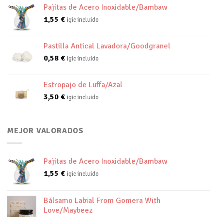
Pajitas de Acero Inoxidable/Bambaw
1,55
€
igic incluido
Pastilla Antical Lavadora/Goodgranel
0,58
€
igic incluido
Estropajo de Luffa/Azal
3,50
€
igic incluido
MEJOR VALORADOS
Pajitas de Acero Inoxidable/Bambaw
1,55
€
igic incluido
Bálsamo Labial From Gomera With
Love/Maybeez