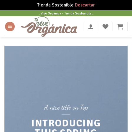
Tienda Sostenible
Descartar
Skip
. Vive Orgánica - Tienda Sostenible .
to
content
A nice title on Top
INTRODUCING