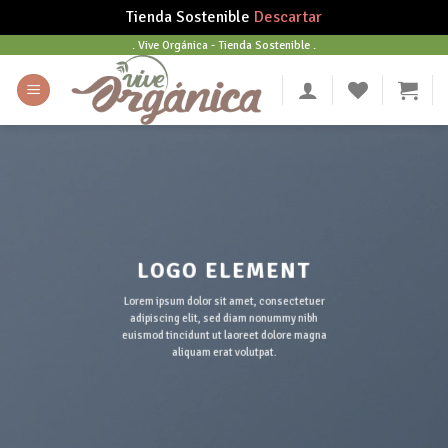
Tienda Sostenible
Descartar
Skip
. Vive Orgánica - Tienda Sostenible .
to
content
LOGO ELEMENT
Lorem ipsum dolor sit amet, consectetuer
adipiscing elit, sed diam nonummy nibh
euismod tincidunt ut laoreet dolore magna
aliquam erat volutpat.