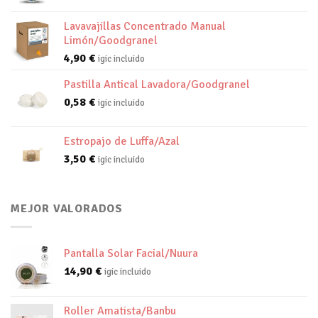
Lavavajillas Concentrado Manual
Limón/Goodgranel
4,90
€
igic incluido
Pastilla Antical Lavadora/Goodgranel
0,58
€
igic incluido
Estropajo de Luffa/Azal
3,50
€
igic incluido
MEJOR VALORADOS
Pantalla Solar Facial/Nuura
14,90
€
igic incluido
Roller Amatista/Banbu