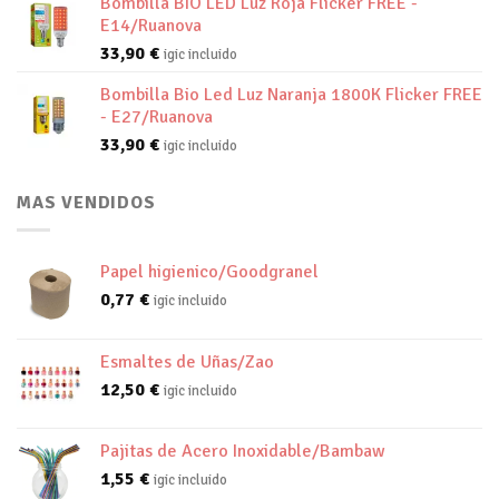
Bombilla BIO LED Luz Roja Flicker FREE -
E14/Ruanova
33,90
€
igic incluido
Bombilla Bio Led Luz Naranja 1800K Flicker FREE
- E27/Ruanova
33,90
€
igic incluido
MAS VENDIDOS
Papel higienico/Goodgranel
0,77
€
igic incluido
Esmaltes de Uñas/Zao
12,50
€
igic incluido
Pajitas de Acero Inoxidable/Bambaw
1,55
€
igic incluido