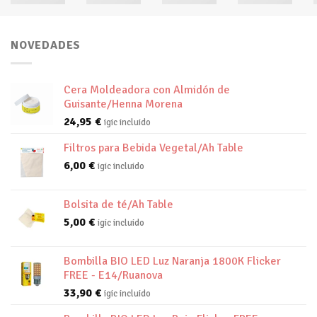
NOVEDADES
Cera Moldeadora con Almidón de
Guisante/Henna Morena
24,95
€
igic incluido
Filtros para Bebida Vegetal/Ah Table
6,00
€
igic incluido
Bolsita de té/Ah Table
5,00
€
igic incluido
Bombilla BIO LED Luz Naranja 1800K Flicker
FREE - E14/Ruanova
33,90
€
igic incluido