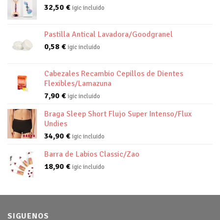
32,50
€
igic incluido
Pastilla Antical Lavadora/Goodgranel
0,58
€
igic incluido
Cabezales Recambio Cepillos de Dientes
Flexibles/Lamazuna
7,90
€
igic incluido
Braga Sleep Short Flujo Super Intenso/Flux
Undies
34,90
€
igic incluido
Barra de Labios Classic/Zao
18,90
€
igic incluido
SIGUENOS