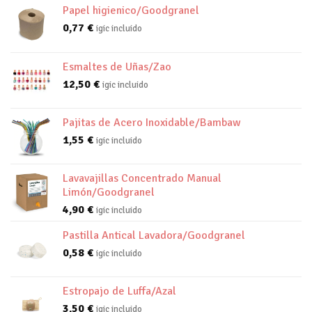
Papel higienico/Goodgranel
0,77
€
igic incluido
Esmaltes de Uñas/Zao
12,50
€
igic incluido
Pajitas de Acero Inoxidable/Bambaw
1,55
€
igic incluido
Lavavajillas Concentrado Manual
Limón/Goodgranel
4,90
€
igic incluido
Pastilla Antical Lavadora/Goodgranel
0,58
€
igic incluido
Estropajo de Luffa/Azal
3,50
€
igic incluido