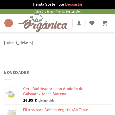
Tienda Sostenible
Descartar
Skip
. Vive Orgánica - Tienda Sostenible .
to
content
[submit_tickets]
NOVEDADES
Cera Moldeadora con Almidón de
Guisante/Henna Morena
24,95
€
igic incluido
Filtros para Bebida Vegetal/Ah Table