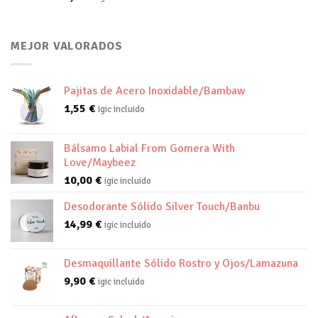
MEJOR VALORADOS
Pajitas de Acero Inoxidable/Bambaw
1,55
€
igic incluido
Bálsamo Labial From Gomera With
Love/Maybeez
10,00
€
igic incluido
Desodorante Sólido Silver Touch/Banbu
14,99
€
igic incluido
Desmaquillante Sólido Rostro y Ojos/Lamazuna
9,90
€
igic incluido