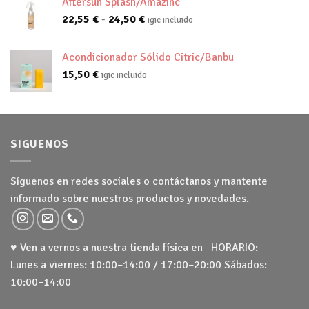
Aftersun Splash/Amazinc
Rango
22,55
€
-
24,50
€
igic incluido
de
precios:
Acondicionador Sólido Citric/Banbu
desde
15,50
€
igic incluido
22,55 €
hasta
24,50 €
SIGUENOS
Síguenos en redes sociales o contáctanos y mantente
informado sobre nuestros productos y novedades.
♥ Ven a vernos a nuestra tienda física en HORARIO:
Lunes a viernes: 10:00–14:00 / 17:00–20:00 Sábados:
10:00–14:00