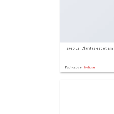
saepius. Claritas est etia
Publicado en
Noticias