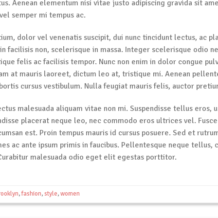
tus. Aenean elementum nisi vitae justo adipiscing gravida sit ame
vel semper mi tempus ac.
tium, dolor vel venenatis suscipit, dui nunc tincidunt lectus, ac pla
s in facilisis non, scelerisque in massa. Integer scelerisque odio 
stique felis ac facilisis tempor. Nunc non enim in dolor congue pulv
Nam at mauris laoreet, dictum leo at, tristique mi. Aenean pellen
rtis cursus vestibulum. Nulla feugiat mauris felis, auctor pretiu
ectus malesuada aliquam vitae non mi. Suspendisse tellus eros, ul
ndisse placerat neque leo, nec commodo eros ultrices vel. Fusce e
umsan est. Proin tempus mauris id cursus posuere. Sed et rutrum 
es ac ante ipsum primis in faucibus. Pellentesque neque tellus,
Curabitur malesuada odio eget elit egestas porttitor.
rooklyn
,
fashion
,
style
,
women