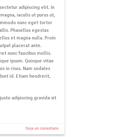
ctetur adipiscing elit. In
magna, iaculis ut purus ut,
 commodo nunc eget tortor
allis. Phasellus egestas
ellus et magna nulla. Proin
lutpat placerat ante.
et nunc faucibus mollis.
stique ipsum. Quisque vitae
uis in risus. Nam sodales
dunt id. Etiam hendrerit,
usto adipiscing gravida sit
Deje un comentario