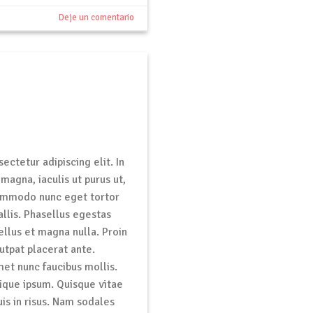
Deje un comentario
ctetur adipiscing elit. In
magna, iaculis ut purus ut,
 commodo nunc eget tortor
allis. Phasellus egestas
ellus et magna nulla. Proin
lutpat placerat ante.
et nunc faucibus mollis.
stique ipsum. Quisque vitae
uis in risus. Nam sodales