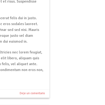
t et risus. Suspendisse
cerat felis dui in justo.
nec eros sodales laoreet.
inar sed sed nisi. Mauris
tesque justo vel diam
m dui euismod in.
tricies nec lorem feugiat,
lit libero, aliquam quis
felis, vel aliquet ante.
 condimentum non eros non,
Deje un comentario