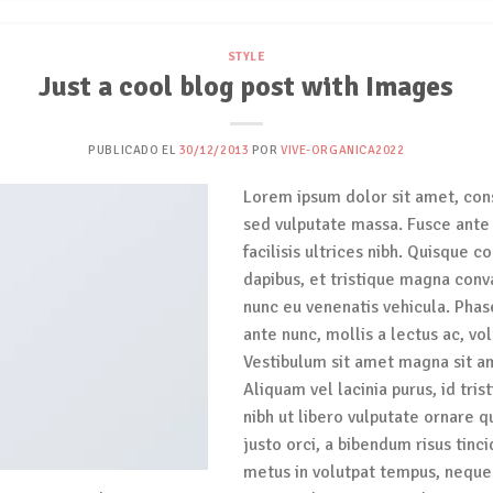
STYLE
Just a cool blog post with Images
PUBLICADO EL
30/12/2013
POR
VIVE-ORGANICA2022
Lorem ipsum dolor sit amet, conse
sed vulputate massa. Fusce ante 
facilisis ultrices nibh. Quisque
dapibus, et tristique magna conv
nunc eu venenatis vehicula. Phas
ante nunc, mollis a lectus ac, vo
Vestibulum sit amet magna sit am
Aliquam vel lacinia purus, id tri
nibh ut libero vulputate ornare q
justo orci, a bibendum risus tinci
metus in volutpat tempus, neque 