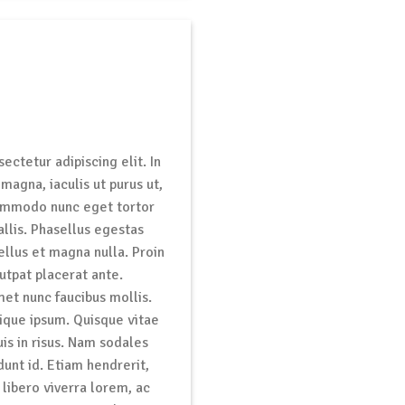
ctetur adipiscing elit. In
magna, iaculis ut purus ut,
 commodo nunc eget tortor
allis. Phasellus egestas
ellus et magna nulla. Proin
lutpat placerat ante.
et nunc faucibus mollis.
stique ipsum. Quisque vitae
uis in risus. Nam sodales
dunt id. Etiam hendrerit,
libero viverra lorem, ac