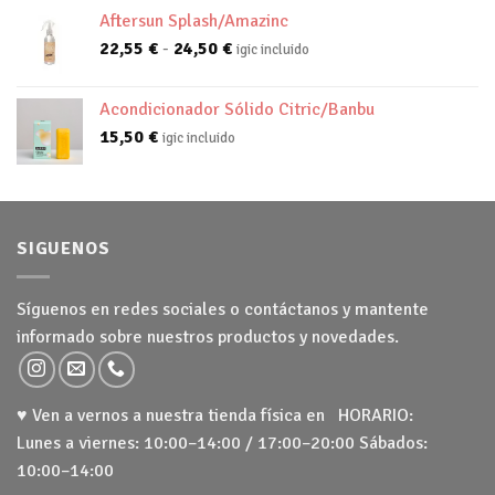
Aftersun Splash/Amazinc
Rango
22,55
€
-
24,50
€
igic incluido
de
precios:
Acondicionador Sólido Citric/Banbu
desde
15,50
€
igic incluido
22,55 €
hasta
24,50 €
SIGUENOS
Síguenos en redes sociales o contáctanos y mantente
informado sobre nuestros productos y novedades.
♥ Ven a vernos a nuestra tienda física en HORARIO:
Lunes a viernes: 10:00–14:00 / 17:00–20:00 Sábados:
10:00–14:00