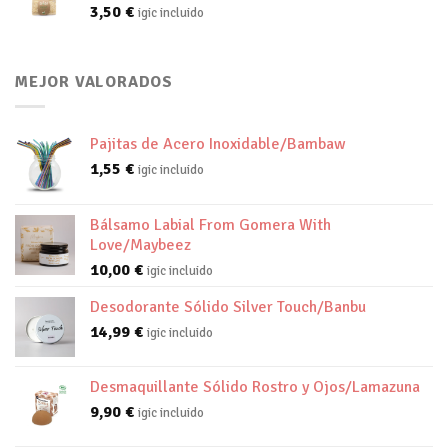
3,50
€
igic incluido
MEJOR VALORADOS
Pajitas de Acero Inoxidable/Bambaw
1,55
€
igic incluido
Bálsamo Labial From Gomera With
Love/Maybeez
10,00
€
igic incluido
Desodorante Sólido Silver Touch/Banbu
14,99
€
igic incluido
Desmaquillante Sólido Rostro y Ojos/Lamazuna
9,90
€
igic incluido