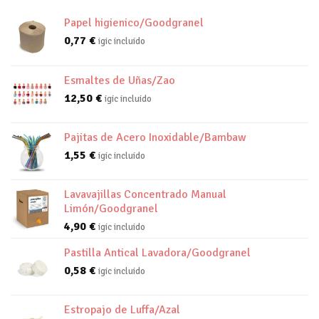
Papel higienico/Goodgranel
0,77
€
igic incluido
Esmaltes de Uñas/Zao
12,50
€
igic incluido
Pajitas de Acero Inoxidable/Bambaw
1,55
€
igic incluido
Lavavajillas Concentrado Manual
Limón/Goodgranel
4,90
€
igic incluido
Pastilla Antical Lavadora/Goodgranel
0,58
€
igic incluido
Estropajo de Luffa/Azal