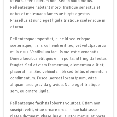
ut cursus felis dictum non. Sed in nulla metus.
Pellentesque habitant morbi tristique senectus et
netus et malesuada fames ac turpis egestas.
Phasellus at nunc eget ligula tristique scelerisque in
et urna.
Pellentesque imperdiet, nunc id scelerisque
scelerisque, nisi arcu hendrerit leo, vel volutpat arcu
mi in risus. Vestibulum iaculis molestie venenatis.
Donec faucibus elit quis enim porta, id fringilla lectus
feugiat. Sed et diam fermentum, elementum elit et,
placerat nisi. Sed vehicula nibh sed tellus elementum
condimentum. Fusce laoreet lorem ipsum, vitae
aliquam arcu gravida gravida. Nunc eget tristique
sem, eu ornare ligula.
Pellentesque facilisis lobortis volutpat. Etiam non
suscipit velit, vitae ornare eros. In hac habitasse
platea dictumst. Phasellus eu auctor metus, et porta