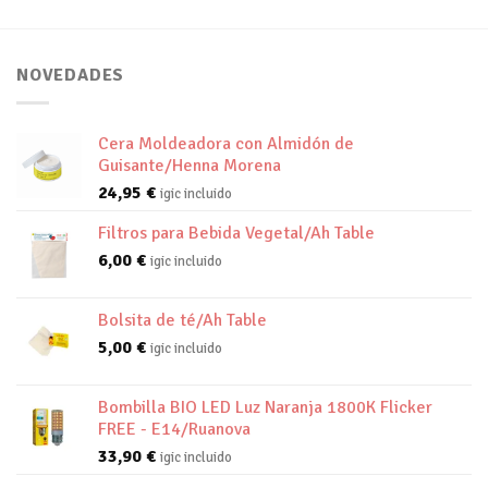
NOVEDADES
Cera Moldeadora con Almidón de
Guisante/Henna Morena
24,95
€
igic incluido
Filtros para Bebida Vegetal/Ah Table
6,00
€
igic incluido
Bolsita de té/Ah Table
5,00
€
igic incluido
Bombilla BIO LED Luz Naranja 1800K Flicker
FREE - E14/Ruanova
33,90
€
igic incluido