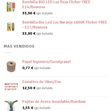
Bombilla BIO LED Luz Roja Flicker FREE -
E14/Ruanova
33,90
€
igic incluido
Bombilla Bio Led Luz Naranja 1800K Flicker FREE
- E27/Ruanova
33,90
€
igic incluido
MAS VENDIDOS
Papel higienico/Goodgranel
0,77
€
igic incluido
Esmaltes de Uñas/Zao
12,50
€
igic incluido
Pajitas de Acero Inoxidable/Bambaw
1,55
€
igic incluido