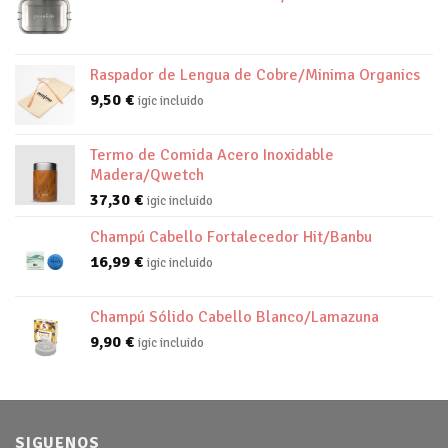
Raspador de Lengua de Cobre/Minima Organics
9,50
€
igic incluido
Termo de Comida Acero Inoxidable
Madera/Qwetch
37,30
€
igic incluido
Champú Cabello Fortalecedor Hit/Banbu
16,99
€
igic incluido
Champú Sólido Cabello Blanco/Lamazuna
9,90
€
igic incluido
SIGUENOS