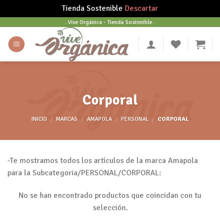
Tienda Sostenible
Descartar
Skip
. Vive Orgánica - Tienda Sostenible .
to
content
Corporal
INICIO
/
MARCAS
/
AMAPOLA
/
PERSONAL
/
CORPORAL
-Te mostramos todos los artículos de la marca Amapola
para la Subcategoria/PERSONAL/CORPORAL:
No se han encontrado productos que coincidan con tu
selección.