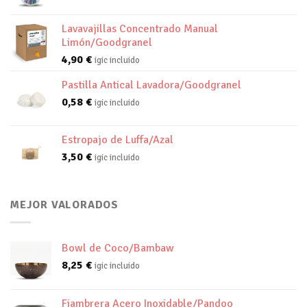
Lavavajillas Concentrado Manual
Limón/Goodgranel
4,90
€
igic incluido
Pastilla Antical Lavadora/Goodgranel
0,58
€
igic incluido
Estropajo de Luffa/Azal
3,50
€
igic incluido
MEJOR VALORADOS
Bowl de Coco/Bambaw
8,25
€
igic incluido
Fiambrera Acero Inoxidable/Pandoo