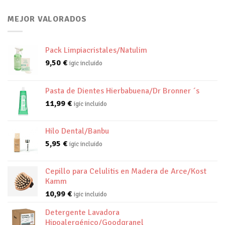
MEJOR VALORADOS
Pack Limpiacristales/Natulim
9,50
€
igic incluido
Pasta de Dientes Hierbabuena/Dr Bronner ´s
11,99
€
igic incluido
Hilo Dental/Banbu
5,95
€
igic incluido
Cepillo para Celulitis en Madera de Arce/Kost
Kamm
10,99
€
igic incluido
Detergente Lavadora
Hipoalergénico/Goodgranel