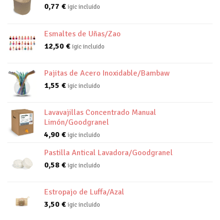
0,77
€
igic incluido
Esmaltes de Uñas/Zao
12,50
€
igic incluido
Pajitas de Acero Inoxidable/Bambaw
1,55
€
igic incluido
Lavavajillas Concentrado Manual
Limón/Goodgranel
4,90
€
igic incluido
Pastilla Antical Lavadora/Goodgranel
0,58
€
igic incluido
Estropajo de Luffa/Azal
3,50
€
igic incluido