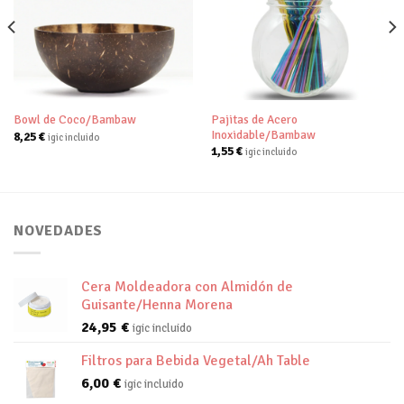
Añadir
Añadir
a tu
a tu
lista de
lista de
deseos
deseos
Pajitas de Acero
Bowl de Coco/Bambaw
Inoxidable/Bambaw
8,25
€
igic incluido
1,55
€
igic incluido
NOVEDADES
Cera Moldeadora con Almidón de
Guisante/Henna Morena
24,95
€
igic incluido
Filtros para Bebida Vegetal/Ah Table
6,00
€
igic incluido