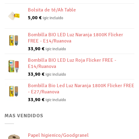
Bolsita de té/Ah Table
5,00
€
igic incluido
Bombilla BIO LED Luz Naranja 1800K Flicker
FREE - E14/Ruanova
33,90
€
igic incluido
Bombilla BIO LED Luz Roja Flicker FREE -
E14/Ruanova
33,90
€
igic incluido
Bombilla Bio Led Luz Naranja 1800K Flicker FREE
- E27/Ruanova
33,90
€
igic incluido
MAS VENDIDOS
Papel higienico/Goodgranel