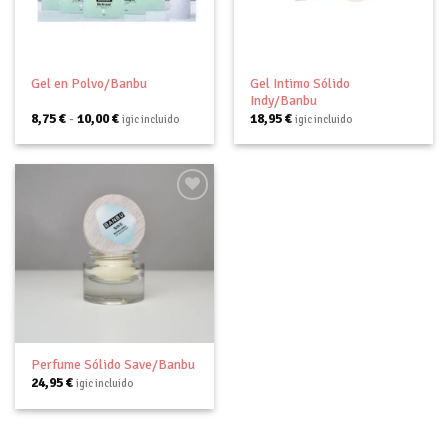
deseos
deseos
Gel Intimo Sólido
Gel en Polvo/Banbu
Indy/Banbu
Rango
8,75
€
-
10,00
€
18,95
€
igic incluido
igic incluido
de
precios:
desde
8,75 €
hasta
10,00 €
Añadir
a tu
lista de
deseos
Perfume Sólido Save/Banbu
24,95
€
igic incluido