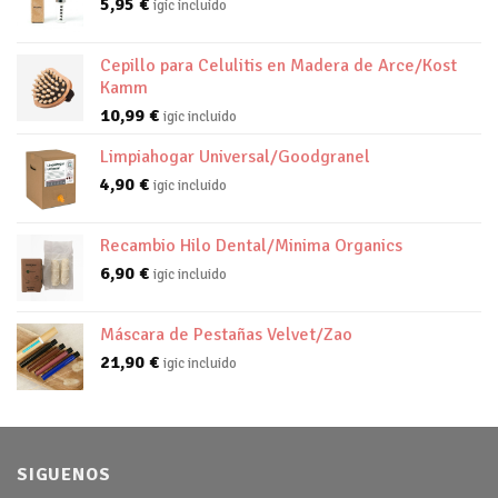
5,95
€
igic incluido
Cepillo para Celulitis en Madera de Arce/Kost
Kamm
10,99
€
igic incluido
Limpiahogar Universal/Goodgranel
4,90
€
igic incluido
Recambio Hilo Dental/Minima Organics
6,90
€
igic incluido
Máscara de Pestañas Velvet/Zao
21,90
€
igic incluido
SIGUENOS