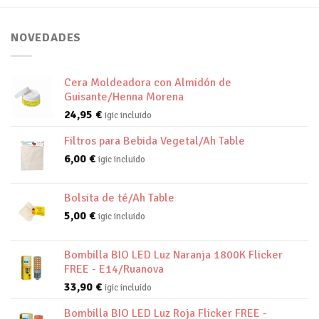
NOVEDADES
Cera Moldeadora con Almidón de
Guisante/Henna Morena
24,95
€
igic incluido
Filtros para Bebida Vegetal/Ah Table
6,00
€
igic incluido
Bolsita de té/Ah Table
5,00
€
igic incluido
Bombilla BIO LED Luz Naranja 1800K Flicker
FREE - E14/Ruanova
33,90
€
igic incluido
Bombilla BIO LED Luz Roja Flicker FREE -