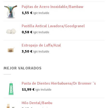
Pajitas de Acero Inoxidable/Bambaw
1,55
€
igic incluido
Pastilla Antical Lavadora/Goodgranel
0,58
€
igic incluido
Estropajo de Luffa/Azal
3,50
€
igic incluido
MEJOR VALORADOS
Pasta de Dientes Hierbabuena/Dr Bronner ´s
11,99
€
igic incluido
Hilo Dental/Banbu