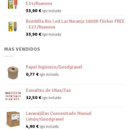
E14/Ruanova
33,90
€
igic incluido
Bombilla Bio Led Luz Naranja 1800K Flicker FREE
- E27/Ruanova
33,90
€
igic incluido
MAS VENDIDOS
Papel higienico/Goodgranel
0,77
€
igic incluido
Esmaltes de Uñas/Zao
12,50
€
igic incluido
Lavavajillas Concentrado Manual
Limón/Goodgranel
4,90
€
igic incluido