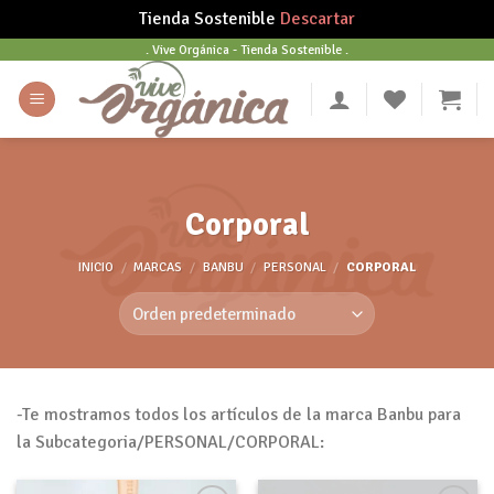
Tienda Sostenible
Descartar
Skip
. Vive Orgánica - Tienda Sostenible .
to
content
Corporal
INICIO
/
MARCAS
/
BANBU
/
PERSONAL
/
CORPORAL
-Te mostramos todos los artículos de la marca Banbu para
la Subcategoria/PERSONAL/CORPORAL: