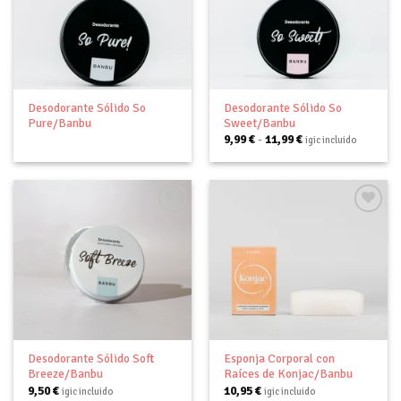
Añadir
Añadir
a tu
a tu
lista de
lista de
deseos
deseos
Desodorante Sólido So
Desodorante Sólido So
Pure/Banbu
Sweet/Banbu
Rango
9,99
€
-
11,99
€
igic incluido
de
precios:
desde
9,99 €
hasta
11,99 €
Añadir
Añadir
a tu
a tu
lista de
lista de
deseos
deseos
Desodorante Sólido Soft
Esponja Corporal con
Breeze/Banbu
Raíces de Konjac/Banbu
9,50
€
10,95
€
igic incluido
igic incluido