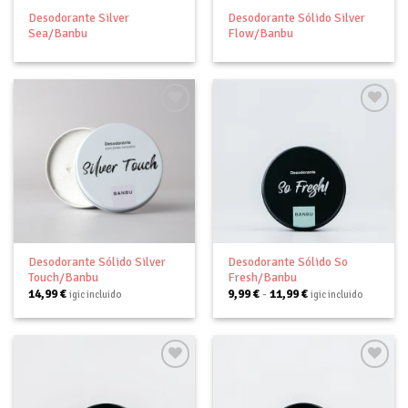
Desodorante Silver
Desodorante Sólido Silver
Sea/Banbu
Flow/Banbu
Añadir
Añadir
a tu
a tu
lista de
lista de
deseos
deseos
Desodorante Sólido Silver
Desodorante Sólido So
Touch/Banbu
Fresh/Banbu
Rango
14,99
€
9,99
€
-
11,99
€
igic incluido
igic incluido
de
precios:
desde
9,99 €
hasta
11,99 €