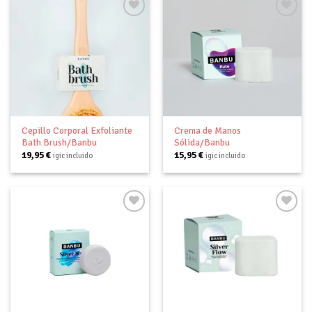
Añadir
Añadir
a tu
a tu
lista de
lista de
deseos
deseos
Cepillo Corporal Exfoliante
Crema de Manos
Bath Brush/Banbu
Sólida/Banbu
19,95
€
15,95
€
igic incluido
igic incluido
Añadir
Añadir
a tu
a tu
lista de
lista de
deseos
deseos