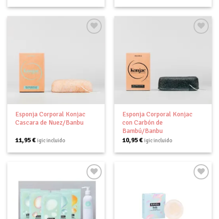
Añadir
Añadir
a tu
a tu
lista de
lista de
deseos
deseos
Esponja Corporal Konjac
Esponja Corporal Konjac
Cascara de Nuez/Banbu
con Carbón de
Bambú/Banbu
11,95
€
10,95
€
igic incluido
igic incluido
Añadir
Añadir
a tu
a tu
lista de
lista de