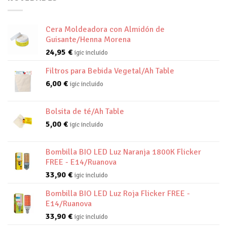
Cera Moldeadora con Almidón de
Guisante/Henna Morena
24,95
€
igic incluido
Filtros para Bebida Vegetal/Ah Table
6,00
€
igic incluido
Bolsita de té/Ah Table
5,00
€
igic incluido
Bombilla BIO LED Luz Naranja 1800K Flicker
FREE - E14/Ruanova
33,90
€
igic incluido
Bombilla BIO LED Luz Roja Flicker FREE -
E14/Ruanova
33,90
€
igic incluido