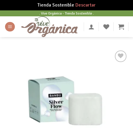
Tienda Sostenible
Descartar
Skip
. Vive Orgánica - Tienda Sostenible .
to
content
Añadir
a tu
lista
de
deseos