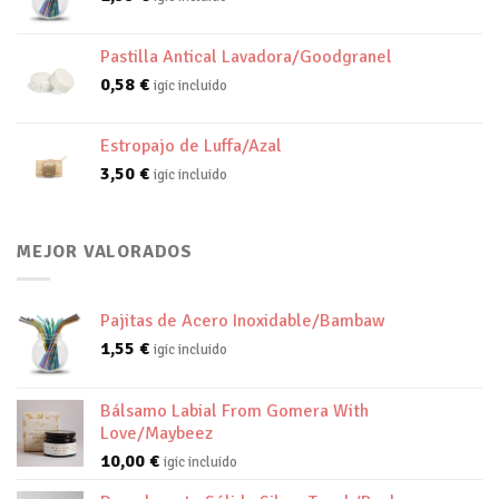
Pastilla Antical Lavadora/Goodgranel
0,58
€
igic incluido
Estropajo de Luffa/Azal
3,50
€
igic incluido
MEJOR VALORADOS
Pajitas de Acero Inoxidable/Bambaw
1,55
€
igic incluido
Bálsamo Labial From Gomera With
Love/Maybeez
10,00
€
igic incluido