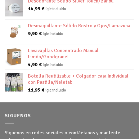
Desodorante Sólido Silver Touch/Banbu
14,99
€
igic incluido
Desmaquillante Sólido Rostro y Ojos/Lamazuna
9,90
€
igic incluido
Lavavajillas Concentrado Manual
Limón/Goodgranel
4,90
€
igic incluido
Botella Reutilizable + Colgador caja Individual
con Pastilla/Neletab
11,95
€
igic incluido
SIGUENOS
Síguenos en redes sociales o contáctanos y mantente