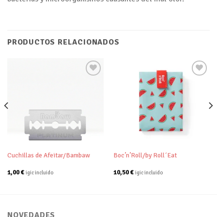
PRODUCTOS RELACIONADOS
Añadir
Añadir
a tu
a tu
lista de
lista de
deseos
deseos
Cuchillas de Afeitar/Bambaw
Boc’n’Roll/by Roll´Eat
1,00
€
10,50
€
igic incluido
igic incluido
NOVEDADES