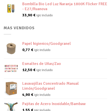
Bombilla Bio Led Luz Naranja 1800K Flicker FREE
- E27/Ruanova
33,90
€
igic incluido
MAS VENDIDOS
Papel higienico/Goodgranel
0,77
€
igic incluido
Esmaltes de Uñas/Zao
12,50
€
igic incluido
Lavavajillas Concentrado Manual
Limón/Goodgranel
4,90
€
igic incluido
Pajitas de Acero Inoxidable/Bambaw
1,55
€
igic incluido