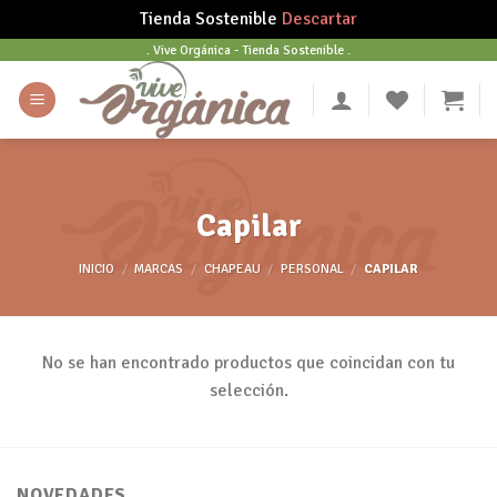
Tienda Sostenible
Descartar
Skip
. Vive Orgánica - Tienda Sostenible .
to
content
Capilar
INICIO
/
MARCAS
/
CHAPEAU
/
PERSONAL
/
CAPILAR
No se han encontrado productos que coincidan con tu
selección.
NOVEDADES