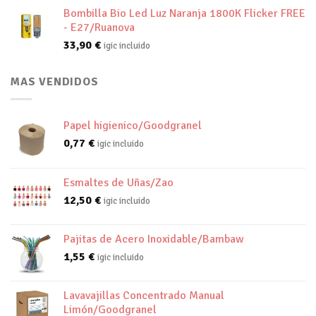
Bombilla Bio Led Luz Naranja 1800K Flicker FREE
- E27/Ruanova
33,90
€
igic incluido
MAS VENDIDOS
Papel higienico/Goodgranel
0,77
€
igic incluido
Esmaltes de Uñas/Zao
12,50
€
igic incluido
Pajitas de Acero Inoxidable/Bambaw
1,55
€
igic incluido
Lavavajillas Concentrado Manual
Limón/Goodgranel