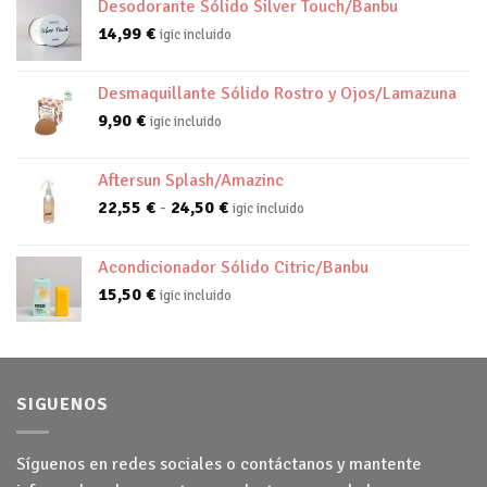
Desodorante Sólido Silver Touch/Banbu
14,99
€
igic incluido
Desmaquillante Sólido Rostro y Ojos/Lamazuna
9,90
€
igic incluido
Aftersun Splash/Amazinc
Rango
22,55
€
-
24,50
€
igic incluido
de
precios:
Acondicionador Sólido Citric/Banbu
desde
15,50
€
igic incluido
22,55 €
hasta
24,50 €
SIGUENOS
Síguenos en redes sociales o contáctanos y mantente