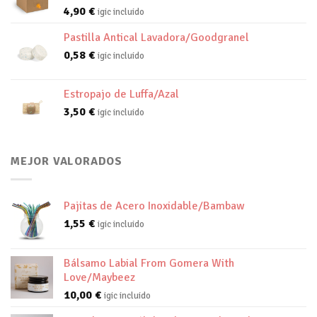
4,90
€
igic incluido
Pastilla Antical Lavadora/Goodgranel
0,58
€
igic incluido
Estropajo de Luffa/Azal
3,50
€
igic incluido
MEJOR VALORADOS
Pajitas de Acero Inoxidable/Bambaw
1,55
€
igic incluido
Bálsamo Labial From Gomera With
Love/Maybeez
10,00
€
igic incluido