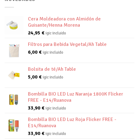
Cera Moldeadora con Almidón de
Guisante/Henna Morena
24,95
€
igic incluido
Filtros para Bebida Vegetal/Ah Table
6,00
€
igic incluido
Bolsita de té/Ah Table
5,00
€
igic incluido
Bombilla BIO LED Luz Naranja 1800K Flicker
FREE - E14/Ruanova
33,90
€
igic incluido
Bombilla BIO LED Luz Roja Flicker FREE -
E14/Ruanova
33,90
€
igic incluido