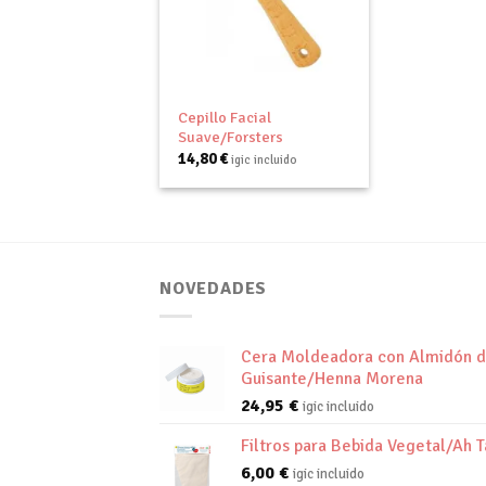
Añadir
a tu
lista de
deseos
+
Cepillo Facial
Suave/Forsters
14,80
€
igic incluido
NOVEDADES
Cera Moldeadora con Almidón 
Guisante/Henna Morena
24,95
€
igic incluido
Filtros para Bebida Vegetal/Ah T
6,00
€
igic incluido