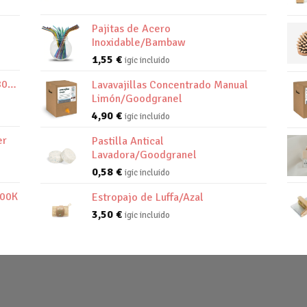
Pajitas de Acero
Inoxidable/Bambaw
1,55
€
igic incluido
800K
Lavavajillas Concentrado Manual
Limón/Goodgranel
4,90
€
igic incluido
er
Pastilla Antical
Lavadora/Goodgranel
0,58
€
igic incluido
800K
Estropajo de Luffa/Azal
3,50
€
igic incluido