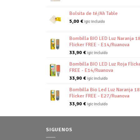
Bolsita de té/Ah Table
5,00
€
igic incluido
Bombilla BIO LED Luz Naranja 1
Flicker FREE - E14/Ruanova
33,90
€
igic incluido
Bombilla BIO LED Luz Roja Flick
FREE - E14/Ruanova
33,90
€
igic incluido
Bombilla Bio Led Luz Naranja 1
Flicker FREE - E27/Ruanova
33,90
€
igic incluido
SIGUENOS