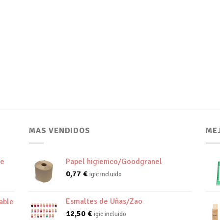
MAS VENDIDOS
ME
de
Papel higienico/Goodgranel
0,77
€
igic incluido
Esmaltes de Uñas/Zao
able
12,50
€
igic incluido