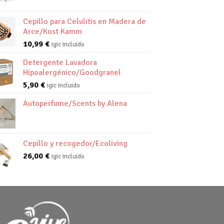
Cepillo para Celulitis en Madera de
Arce/Kost Kamm
10,99
€
igic incluido
Detergente Lavadora
Hipoalergénico/Goodgranel
5,90
€
igic incluido
Autoperfume/Scents by Alena
Cepillo y recogedor/Ecoliving
26,00
€
igic incluido