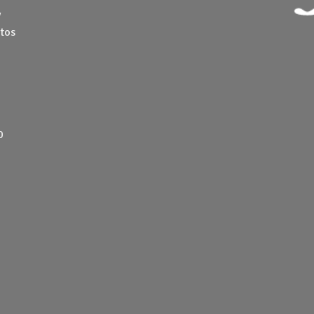
y
tos
0