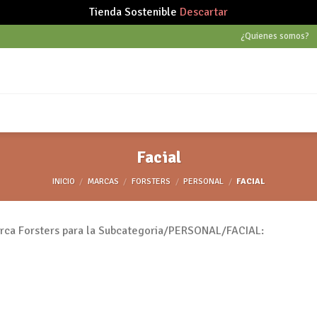
Tienda Sostenible
Descartar
¿Quienes somos?
Facial
INICIO
/
MARCAS
/
FORSTERS
/
PERSONAL
/
FACIAL
arca Forsters para la Subcategoria/PERSONAL/FACIAL: