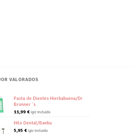
JOR VALORADOS
Pasta de Dientes Hierbabuena/Dr
Bronner ´s
11,99
€
igic incluido
Hilo Dental/Banbu
5,95
€
igic incluido