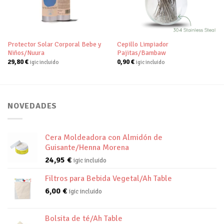
lista de
lista de
deseos
deseos
Protector Solar Corporal Bebe y
Cepillo Limpiador
Niños/Nuura
Pajitas/Bambaw
29,80
€
0,90
€
igic incluido
igic incluido
NOVEDADES
Cera Moldeadora con Almidón de
Guisante/Henna Morena
24,95
€
igic incluido
Filtros para Bebida Vegetal/Ah Table
6,00
€
igic incluido
Bolsita de té/Ah Table