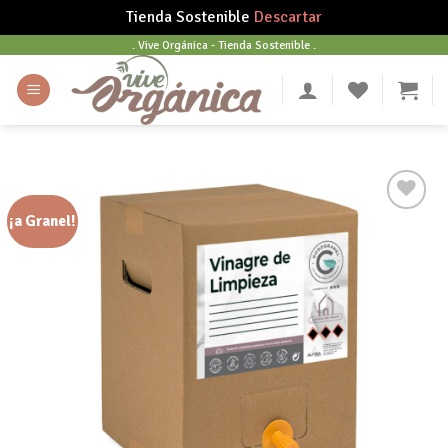
Tienda Sostenible
Descartar
Skip
. Vive Orgánica - Tienda Sostenible .
to
content
¡a Granel!
Añadir
a tu
lista
de
deseos