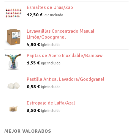
Esmaltes de Uñas/Zao
12,50
€
igic incluido
Lavavajillas Concentrado Manual
Limón/Goodgranel
4,90
€
igic incluido
Pajitas de Acero Inoxidable/Bambaw
1,55
€
igic incluido
Pastilla Antical Lavadora/Goodgranel
0,58
€
igic incluido
Estropajo de Luffa/Azal
3,50
€
igic incluido
MEJOR VALORADOS