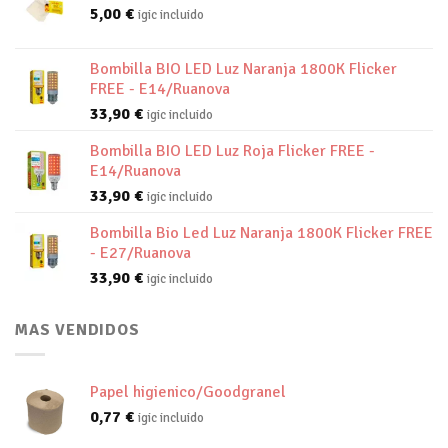
5,00
€
igic incluido
Bombilla BIO LED Luz Naranja 1800K Flicker
FREE - E14/Ruanova
33,90
€
igic incluido
Bombilla BIO LED Luz Roja Flicker FREE -
E14/Ruanova
33,90
€
igic incluido
Bombilla Bio Led Luz Naranja 1800K Flicker FREE
- E27/Ruanova
33,90
€
igic incluido
MAS VENDIDOS
Papel higienico/Goodgranel
0,77
€
igic incluido