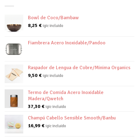
Bowl de Coco/Bambaw
8,25
€
igic incluido
Fiambrera Acero Inoxidable/Pandoo
Raspador de Lengua de Cobre/Minima Organics
9,50
€
igic incluido
Termo de Comida Acero Inoxidable
Madera/Qwetch
37,30
€
igic incluido
Champú Cabello Sensible Smooth/Banbu
16,99
€
igic incluido