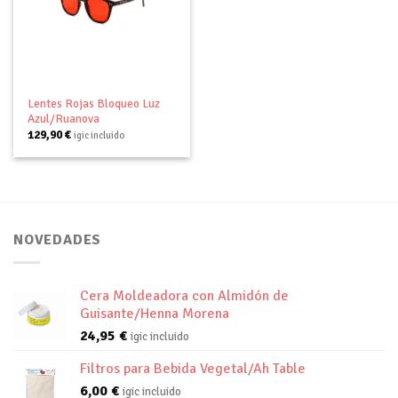
Añadir
a tu
lista de
deseos
Lentes Rojas Bloqueo Luz
Azul/Ruanova
129,90
€
igic incluido
NOVEDADES
Cera Moldeadora con Almidón de
Guisante/Henna Morena
24,95
€
igic incluido
Filtros para Bebida Vegetal/Ah Table
6,00
€
igic incluido