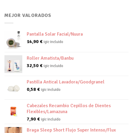
MEJOR VALORADOS
Pantalla Solar Facial/Nuura
14,90
€
igic incluido
Roller Amatista/Banbu
32,50
€
igic incluido
Pastilla Antical Lavadora/Goodgranel
0,58
€
igic incluido
Cabezales Recambio Cepillos de Dientes
Flexibles/Lamazuna
7,90
€
igic incluido
Braga Sleep Short Flujo Super Intenso/Flux