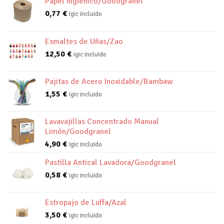
Papel higienico/Goodgranel
0,77
€
igic incluido
Esmaltes de Uñas/Zao
12,50
€
igic incluido
Pajitas de Acero Inoxidable/Bambaw
1,55
€
igic incluido
Lavavajillas Concentrado Manual
Limón/Goodgranel
4,90
€
igic incluido
Pastilla Antical Lavadora/Goodgranel
0,58
€
igic incluido
Estropajo de Luffa/Azal
3,50
€
igic incluido