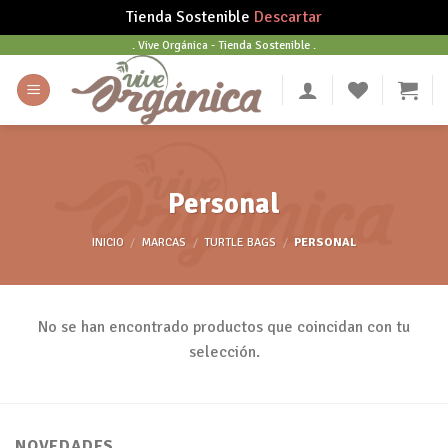
Tienda Sostenible
Descartar
Skip
. Vive Orgánica - Tienda Sostenible .
to
content
Personal
INICIO
/
MARCAS
/
TURTLE BAGS
/
PERSONAL
No se han encontrado productos que coincidan con tu
selección.
NOVEDADES