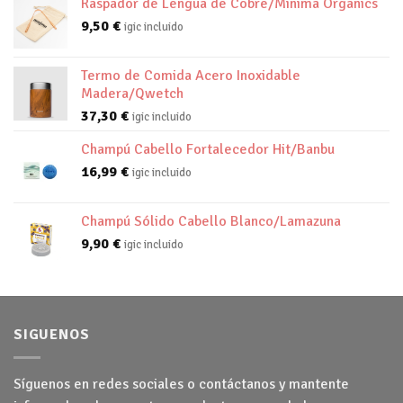
Raspador de Lengua de Cobre/Minima Organics
9,50
€
igic incluido
Termo de Comida Acero Inoxidable
Madera/Qwetch
37,30
€
igic incluido
Champú Cabello Fortalecedor Hit/Banbu
16,99
€
igic incluido
Champú Sólido Cabello Blanco/Lamazuna
9,90
€
igic incluido
SIGUENOS
Síguenos en redes sociales o contáctanos y mantente