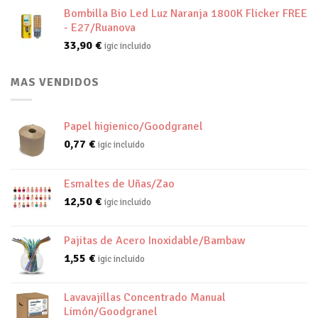
Bombilla Bio Led Luz Naranja 1800K Flicker FREE
- E27/Ruanova
33,90
€
igic incluido
MAS VENDIDOS
Papel higienico/Goodgranel
0,77
€
igic incluido
Esmaltes de Uñas/Zao
12,50
€
igic incluido
Pajitas de Acero Inoxidable/Bambaw
1,55
€
igic incluido
Lavavajillas Concentrado Manual
Limón/Goodgranel