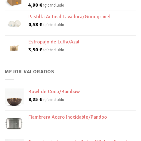
4,90
€
igic incluido
Pastilla Antical Lavadora/Goodgranel
0,58
€
igic incluido
Estropajo de Luffa/Azal
3,50
€
igic incluido
MEJOR VALORADOS
Bowl de Coco/Bambaw
8,25
€
igic incluido
Fiambrera Acero Inoxidable/Pandoo