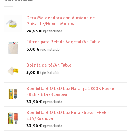
Cera Moldeadora con Almidón de
Guisante/Henna Morena
24,95
€
igic incluido
Filtros para Bebida Vegetal/Ah Table
6,00
€
igic incluido
Bolsita de té/Ah Table
5,00
€
igic incluido
Bombilla BIO LED Luz Naranja 1800K Flicker
FREE - E14/Ruanova
33,90
€
igic incluido
Bombilla BIO LED Luz Roja Flicker FREE -
E14/Ruanova
33,90
€
igic incluido