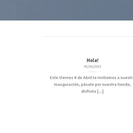
Hola!
05/04/2022
Este Viernes 8 de Abril te invitamos a nuest
inauguración, pásate por nuestra tienda,
disfruta [...]
ded
 consectetuer