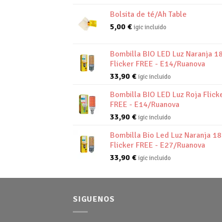
Bolsita de té/Ah Table
5,00
€
igic incluido
Bombilla BIO LED Luz Naranja 1
Flicker FREE - E14/Ruanova
33,90
€
igic incluido
Bombilla BIO LED Luz Roja Flick
FREE - E14/Ruanova
33,90
€
igic incluido
Bombilla Bio Led Luz Naranja 1
Flicker FREE - E27/Ruanova
33,90
€
igic incluido
SIGUENOS