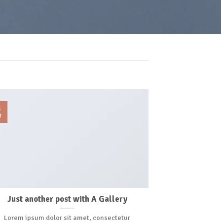
3
13
t
Oct
Just another post with A Gallery
A S
Lorem ipsum dolor sit amet, consectetur
Lorem ipsum 