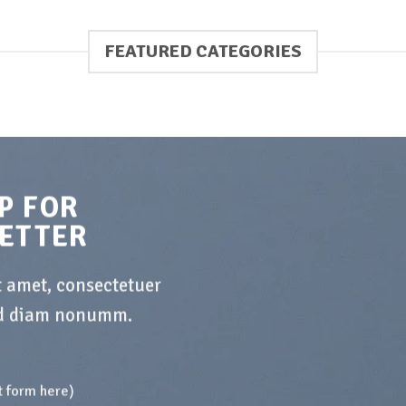
FEATURED CATEGORIES
P FOR
ETTER
t amet, consectetuer
sed diam nonumm.
t form here)