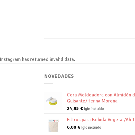
mmy nibh euismod
]
Instagram has returned invalid data.
NOVEDADES
Cera Moldeadora con Almidón 
Guisante/Henna Morena
24,95
€
igic incluido
Filtros para Bebida Vegetal/Ah T
6,00
€
igic incluido