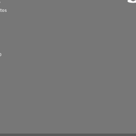
y
tos
0