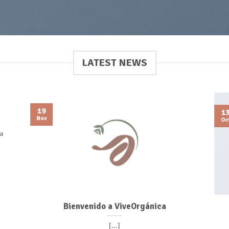
LATEST NEWS
19
1
Nov
Oc
ra
Bienvenido a ViveOrgánica
[...]