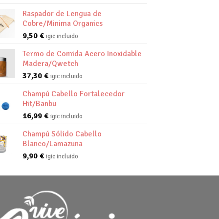
Raspador de Lengua de
Cobre/Minima Organics
9,50
€
igic incluido
Termo de Comida Acero Inoxidable
Madera/Qwetch
37,30
€
igic incluido
Champú Cabello Fortalecedor
Hit/Banbu
16,99
€
igic incluido
Champú Sólido Cabello
Blanco/Lamazuna
9,90
€
igic incluido