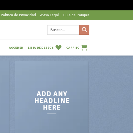
Politica de Privacidad
Aviso Legal
Guia de Compra
Buscar
por:
LISTA DE DESEOS
CARRITO
ACCEDER
ADD ANY
HEADLINE
HERE