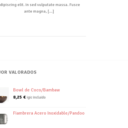
dipiscing elit. In sed vulputate massa. Fusce
adipiscing elit
ante magna, [...]
JOR VALORADOS
Bowl de Coco/Bambaw
8,25
€
igic incluido
Fiambrera Acero Inoxidable/Pandoo