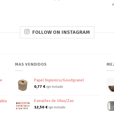
a
FOLLOW ON INSTAGRAM
MAS VENDIDOS
ME
de
Papel higienico/Goodgranel
0,77
€
igic incluido
Esmaltes de Uñas/Zao
able
12,50
€
igic incluido