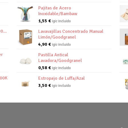
Pajitas de Acero
Inoxidable/Bambaw
1,55
€
igic incluido
800K
Lavavajillas Concentrado Manual
Limón/Goodgranel
4,90
€
igic incluido
er
Pastilla Antical
Lavadora/Goodgranel
0,58
€
igic incluido
800K
Estropajo de Luffa/Azal
3,50
€
igic incluido