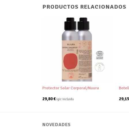
PRODUCTOS RELACIONADOS
Añadir
Añadir
a tu
a tu
lista de
lista de
deseos
deseos
+
+
rporal Bebe y
Protector Solar Corporal/Nuura
Botel
29,80
€
29,1
igic incluido
NOVEDADES