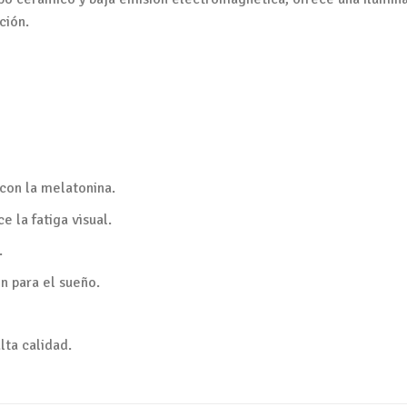
ción.
 con la melatonina.
e la fatiga visual.
.
ón para el sueño.
lta calidad.