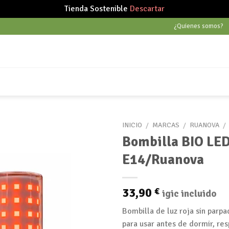
Tienda Sostenible
Descartar
¿Quienes somos?
INICIO
/
MARCAS
/
RUANOVA
/
Bombilla BIO LED
E14/Ruanova
Añadir
a tu
lista
33,90
€
igic incluido
de
deseos
Bombilla de luz roja sin parpa
para usar antes de dormir, re