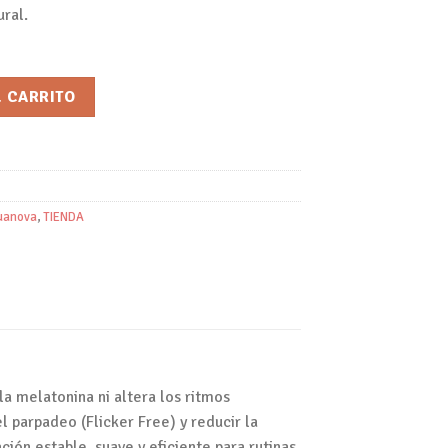
ral.
ker FREE - E14/Ruanova cantidad
L CARRITO
uanova
,
TIENDA
a melatonina ni altera los ritmos
l parpadeo (Flicker Free) y reducir la
ión estable, suave y eficiente para rutinas