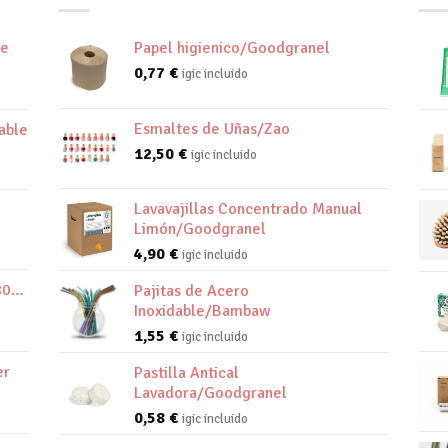
de
Papel higienico/Goodgranel
0,77
€
igic incluido
Esmaltes de Uñas/Zao
able
12,50
€
igic incluido
Lavavajillas Concentrado Manual
Limón/Goodgranel
4,90
€
igic incluido
800K
Pajitas de Acero
Inoxidable/Bambaw
1,55
€
igic incluido
er
Pastilla Antical
Lavadora/Goodgranel
0,58
€
igic incluido