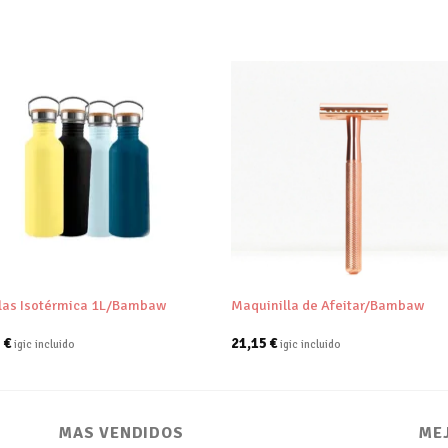
Añadir
Aña
a tu
a 
lista de
list
deseos
des
+
las Isotérmica 1L/Bambaw
Maquinilla de Afeitar/Bambaw
5
€
21,15
€
igic incluido
igic incluido
MAS VENDIDOS
ME