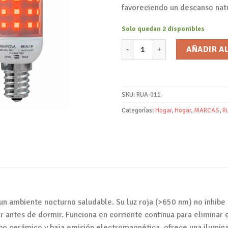
favoreciendo un descanso natu
Solo quedan 2 disponibles
Bombilla BIO LED Luz Roja Flic
AÑADIR A
SKU:
RUA-011
Categorías:
Hogar
,
Hogar
,
MARCAS
,
R
n ambiente nocturno saludable. Su luz roja (>650 nm) no inhibe l
ar antes de dormir. Funciona en corriente continua para eliminar e
po cerámico y baja emisión electromagnética, ofrece una iluminac