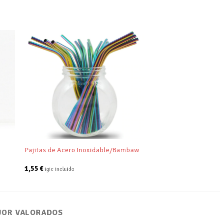
dir
Añadir
tu
a tu
a de
lista de
eos
deseos
+
Pajitas de Acero Inoxidable/Bambaw
1,55
€
igic incluido
JOR VALORADOS