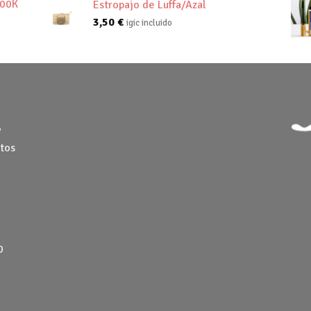
800K
Estropajo de Luffa/Azal
3,50
€
igic incluido
y
tos
0