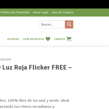
Politica de Privacidad
Aviso Legal
Guia de Compra
Buscar
por:
LISTA DE DESEOS
CARRITO
ACCEDER
HOGAR
 Luz Roja Flicker FREE –
deo, 100% libre de luz azul y verde. Ideal
spetando los ritmos circadianos y