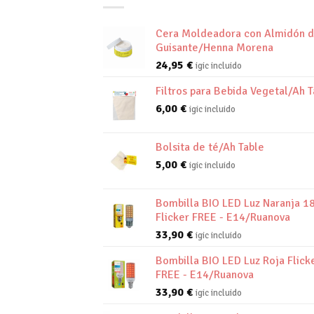
Cera Moldeadora con Almidón 
Guisante/Henna Morena
24,95
€
igic incluido
Filtros para Bebida Vegetal/Ah T
6,00
€
igic incluido
Bolsita de té/Ah Table
5,00
€
igic incluido
Bombilla BIO LED Luz Naranja 1
Flicker FREE - E14/Ruanova
33,90
€
igic incluido
Bombilla BIO LED Luz Roja Flick
FREE - E14/Ruanova
33,90
€
igic incluido