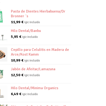
Pasta de Dientes Hierbabuena/Dr
Bronner ´s
11,99
€
igic incluido
Hilo Dental/Banbu
5,95
€
igic incluido
Cepillo para Celulitis en Madera de
Arce/Kost Kamm
10,99
€
igic incluido
Jabón de Afeitar/Lamazuna
12,50
€
igic incluido
Hilo Dental/Minima Organics
6,49
€
igic incluido