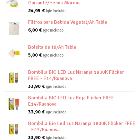
Guisante/Henna Morena
24,95
€
igic incluido
Filtros para Bebida Vegetal/Ah Table
6,00
€
igic incluido
Bolsita de té/Ah Table
5,00
€
igic incluido
Bombilla BIO LED Luz Naranja 1800K Flicker
FREE - E14/Ruanova
33,90
€
igic incluido
Bombilla BIO LED Luz Roja Flicker FREE -
E14/Ruanova
33,90
€
igic incluido
Bombilla Bio Led Luz Naranja 1800K Flicker FREE
- E27/Ruanova
33,90
€
igic incluido