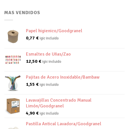
MAS VENDIDOS
Papel higienico/Goodgranel
0,77
€
igic incluido
Esmaltes de Uñas/Zao
12,50
€
igic incluido
Pajitas de Acero Inoxidable/Bambaw
1,55
€
igic incluido
Lavavajillas Concentrado Manual
Limón/Goodgranel
4,90
€
igic incluido
Pastilla Antical Lavadora/Goodgranel