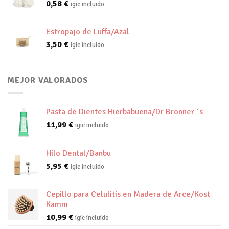
0,58
€
igic incluido
Estropajo de Luffa/Azal
3,50
€
igic incluido
MEJOR VALORADOS
Pasta de Dientes Hierbabuena/Dr Bronner ´s
11,99
€
igic incluido
Hilo Dental/Banbu
5,95
€
igic incluido
Cepillo para Celulitis en Madera de Arce/Kost
Kamm
10,99
€
igic incluido