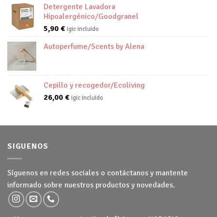
Detergente Lavadora
Hipoalergénico/Goodgranel
5,90
€
igic incluido
Autoperfume/Scents by Alena
Cepillo y recogedor/Ecoliving
26,00
€
igic incluido
SIGUENOS
Síguenos en redes sociales o contáctanos y mantente
informado sobre nuestros productos y novedades.