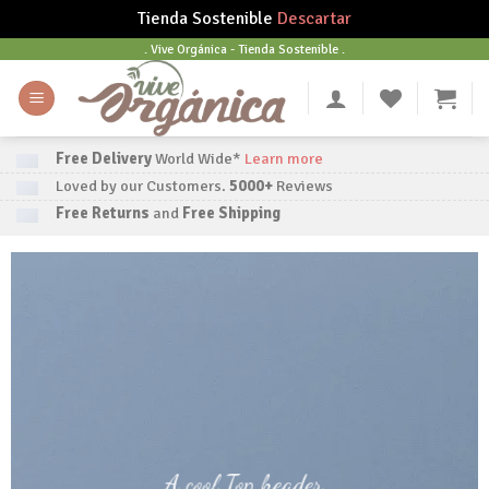
Tienda Sostenible
Descartar
Skip
. Vive Orgánica - Tienda Sostenible .
to
content
Free Delivery
World Wide*
Learn more
Loved by our Customers.
5000+
Reviews
Free Returns
and
Free Shipping
A cool Top header